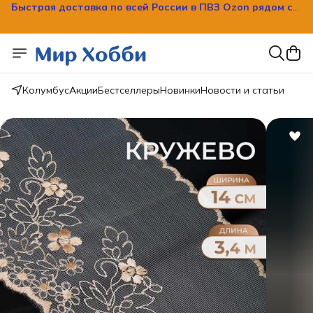
Быстрая доставка по всей России в ПВЗ Ozon рядом с
вашим домом!
Колумбус
Акции
Бестселлеры
Новинки
Новости и статьи