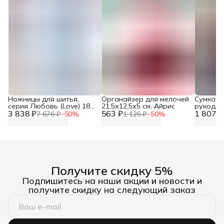
Ножницы для шитья,
Органайзер для мелочей
Сумка о
серия Любовь (Love) 18
21,5х12,5х5 см, Айрис
рукодели
3 838 ₽
см, Prym, 610540
563 ₽
1 807 ₽
Hobby&P
7 676 ₽
−
50
%
1 126 ₽
−
50
%
Получите скидку 5%
Подпишитесь на наши акции и новости и
получите скидку на следующий заказ