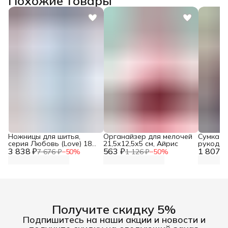
Похожие товары
Ножницы для шитья,
Органайзер для мелочей
Сумка о
серия Любовь (Love) 18
21,5х12,5х5 см, Айрис
рукодели
3 838 ₽
см, Prym, 610540
563 ₽
1 807 ₽
Hobby&P
7 676 ₽
−
50
%
1 126 ₽
−
50
%
Получите скидку 5%
Подпишитесь на наши акции и новости и