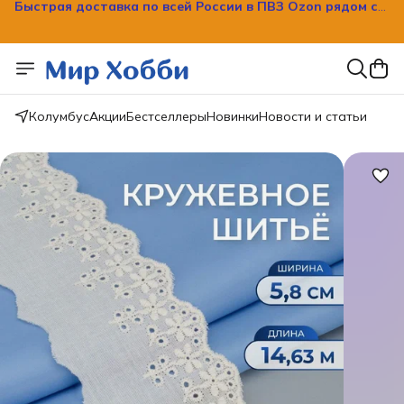
Быстрая доставка по всей России в ПВЗ Ozon рядом с
вашим домом!
Колумбус
Акции
Бестселлеры
Новинки
Новости и статьи