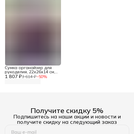
Сумка органайзер для
рукоделия, 22х26х14 см,
1 807 ₽
Hobby&Pro
3 614 ₽
−
50
%
Получите скидку 5%
Подпишитесь на наши акции и новости и
получите скидку на следующий заказ