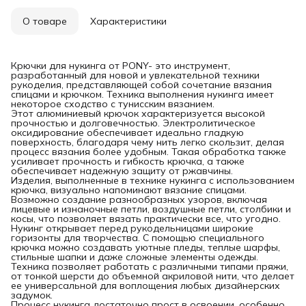
О товаре
Характеристики
Крючки для нукинга от PONY- это инструмент,
разработанный для новой и увлекательной техники
рукоделия, представляющей собой сочетание вязания
спицами и крючком. Техника выполнения нукинга имеет
некоторое сходство с тунисским вязанием.
Этот алюминиевый крючок характеризуется высокой
прочностью и долговечностью. Электролитическое
оксидирование обеспечивает идеально гладкую
поверхность, благодаря чему нить легко скользит, делая
процесс вязания более удобным. Такая обработка также
усиливает прочность и гибкость крючка, а также
обеспечивает надежную защиту от ржавчины.
Изделия, выполненные в технике нукинга с использованием
крючка, визуально напоминают вязание спицами.
Возможно создание разнообразных узоров, включая
лицевые и изнаночные петли, воздушные петли, столбики и
косы, что позволяет вязать практически все, что угодно.
Нукинг открывает перед рукодельницами широкие
горизонты для творчества. С помощью специального
крючка можно создавать уютные пледы, теплые шарфы,
стильные шапки и даже сложные элементы одежды.
Техника позволяет работать с различными типами пряжи,
от тонкой шерсти до объемной акриловой нити, что делает
ее универсальной для воплощения любых дизайнерских
задумок.
Процесс нукинга достаточно прост в освоении, особенно