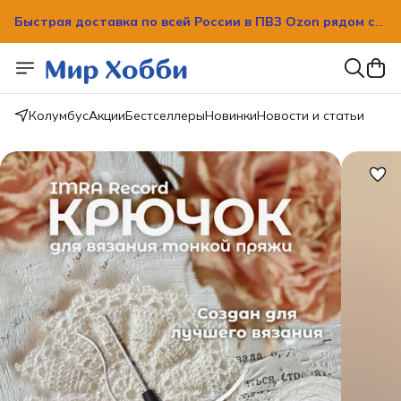
Быстрая доставка по всей России в ПВЗ Ozon рядом с
вашим домом!
Быстрая доставка по всей России в ПВЗ Ozon рядом с
вашим домом!
Колумбус
Акции
Бестселлеры
Новинки
Новости и статьи