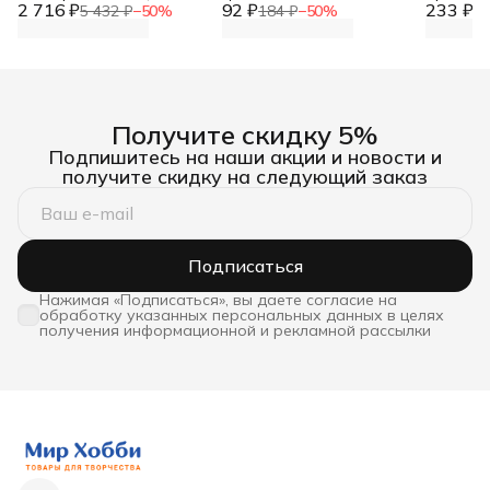
2 716 ₽
Мерсеризованный
92 ₽
233 ₽
цветов, 
5 432 ₽
−
50
%
184 ₽
−
50
%
46
хлопок, 6404 темно-
бежевый, 25 гр, 150 м, 20
шт/упак
Получите скидку 5%
Подпишитесь на наши акции и новости и
получите скидку на следующий заказ
Подписаться
Нажимая «Подписаться», вы даете согласие на
обработку указанных персональных данных в целях
получения информационной и рекламной рассылки