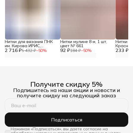
Нитки для вязания ПНК
Нитки мулине 8 м, 1 шт,
Нитки м
им. Кирова ИРИС,
цвет № 661
Красный 
2 716 ₽
Мерсеризованный
92 ₽
233 ₽
цветов, 
5 432 ₽
−
50
%
184 ₽
−
50
%
46
хлопок, 6404 темно-
бежевый, 25 гр, 150 м, 20
шт/упак
Получите скидку 5%
Подпишитесь на наши акции и новости и
получите скидку на следующий заказ
Подписаться
Нажимая «Подписаться», вы даете согласие на