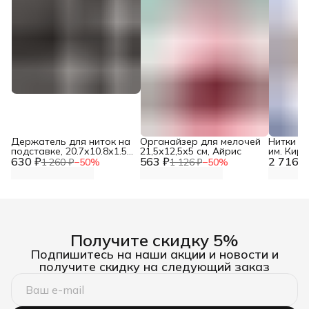
Держатель для ниток на
Органайзер для мелочей
Нитки д
подставке, 20.7х10.8х1.5
21,5х12,5х5 см, Айрис
им. Кир
630 ₽
см, h 36.5 см, Арт Узор
563 ₽
2 716 ₽
Мерсер
1 260 ₽
−
50
%
1 126 ₽
−
50
%
хлопок, 
бежевый,
шт/упак
Получите скидку 5%
Подпишитесь на наши акции и новости и
получите скидку на следующий заказ