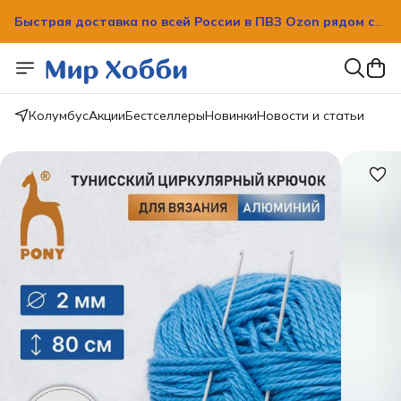
Быстрая доставка по всей России в ПВЗ Ozon рядом с
вашим домом!
Быстрая доставка по всей России в ПВЗ Ozon рядом с
вашим домом!
Колумбус
Акции
Бестселлеры
Новинки
Новости и статьи