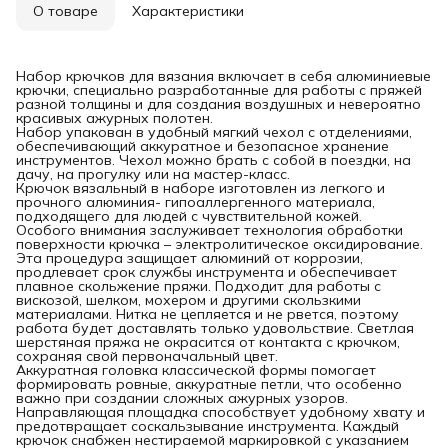
О товаре
Характеристики
Набор крючков для вязания включает в себя алюминиевые
крючки, специально разработанные для работы с пряжей
разной толщины и для создания воздушных и невероятно
красивых ажурных полотен.
Набор упакован в удобный мягкий чехол с отделениями,
обеспечивающий аккуратное и безопасное хранение
инструментов. Чехол можно брать с собой в поездки, на
дачу, на прогулку или на мастер-класс.
Крючок вязальный в наборе изготовлен из легкого и
прочного алюминия- гипоаллергенного материала,
подходящего для людей с чувствительной кожей.
Особого внимания заслуживает технология обработки
поверхности крючка – электролитическое оксидирование.
Эта процедура защищает алюминий от коррозии,
продлевает срок службы инструмента и обеспечивает
плавное скольжение пряжи. Подходит для работы с
вискозой, шелком, мохером и другими скользкими
материалами. Нитка не цепляется и не рвется, поэтому
работа будет доставлять только удовольствие. Светлая
шерстяная пряжа не окрасится от контакта с крючком,
сохраняя свой первоначальный цвет.
Аккуратная головка классической формы помогает
формировать ровные, аккуратные петли, что особенно
важно при создании сложных ажурных узоров.
Направляющая площадка способствует удобному хвату и
предотвращает соскальзывание инструмента. Каждый
крючок снабжен нестираемой маркировкой с указанием