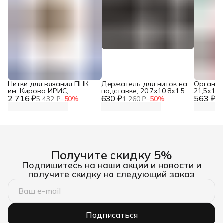
Нитки для вязания ПНК
Держатель для ниток на
Органай
им. Кирова ИРИС,
подставке, 20.7х10.8х1.5
21,5х12,
2 716 ₽
Мерсеризованный
630 ₽
см, h 36.5 см, Арт Узор
563 ₽
5 432 ₽
−
50
%
1 260 ₽
−
50
%
1 
хлопок, 6404 темно-
бежевый, 25 гр, 150 м, 20
шт/упак
Получите скидку 5%
Подпишитесь на наши акции и новости и
получите скидку на следующий заказ
Подписаться