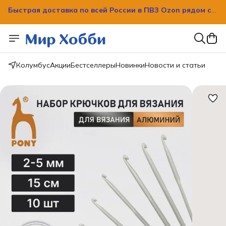
Быстрая доставка по всей России в ПВЗ Ozon рядом с
вашим домом!
Колумбус
Акции
Бестселлеры
Новинки
Новости и статьи