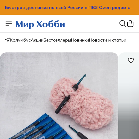
Быстрая доставка по всей России в ПВЗ Ozon рядом с
вашим домом!
Колумбус
Акции
Бестселлеры
Новинки
Новости и статьи