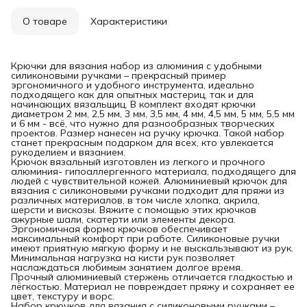
О товаре
Характеристики
Крючки для вязания набор из алюминия с удобными
силиконовыми ручками – прекрасный пример
эргономичного и удобного инструмента, идеально
подходящего как для опытных мастериц, так и для
начинающих вязальщиц. В комплект входят крючки
диаметром 2 мм, 2,5 мм, 3 мм, 3,5 мм, 4 мм, 4,5 мм, 5 мм, 5,5 мм
и 6 мм - всё, что нужно для разнообразных творческих
проектов. Размер нанесен на ручку крючка. Такой набор
станет прекрасным подарком для всех, кто увлекается
рукоделием и вязанием.
Крючок вязальный изготовлен из легкого и прочного
алюминия- гипоаллергенного материала, подходящего для
людей с чувствительной кожей. Алюминиевый крючок для
вязания с силиконовыми ручками подходит для пряжи из
различных материалов, в том числе хлопка, акрила,
шерсти и вискозы. Вяжите с помощью этих крючков
ажурные шали, скатерти или элементы декора.
Эргономичная форма крючков обеспечивает
максимальный комфорт при работе. Силиконовые ручки
имеют приятную мягкую форму и не выскальзывают из рук.
Минимальная нагрузка на кисти рук позволяет
наслаждаться любимым занятием долгое время.
Прочный алюминиевый стержень отличается гладкостью и
лёгкостью. Материал не повреждает пряжу и сохраняет ее
цвет, текстуру и ворс.
Набор крючков для вязания с силиконовыми ручками –