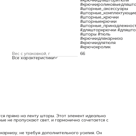
#крючкидляшторитюли
штор. Благодаря надежному защелкиванию на ленте што
#крючкироликовыедляшт
крючки-гвоздики не требуют снятия во время стирки.
#шторные_аксессуары
Эта модель крючка подходит для тканей с любыми
#шторные_комплектующи
характеристиками плотности и степенью прозрачности. Д
#шторные_крючки
определения необходимого количества крючков важно
#шторныекрючки
замерить ширину карниза и верхнего края шторы, а такж
#шторные_принадлежнос
учесть число петель, предназначенных для их подвешива
#дляшторкрючки #дляшто
Размер: высота 26 мм, диаметр шляпки 11 мм.
#шторы #тюль
Цвет: белый.
#крючкидлякарниза
Количество: 100 шт/упак.
#крючкидлятюля
#крючокролик
Вес с упаковкой, г
66
Все характеристики
тся прямо на ленту шторы. Этот элемент идеально
ые не пропускают свет, и гармонично сочетается с
 карнизу, не требуя дополнительного усилия. Он