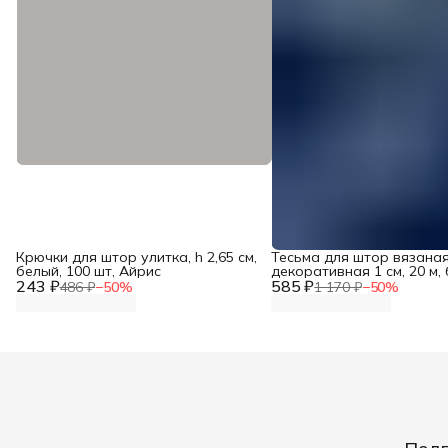
Крючки для штор улитка, h 2,65 см,
Тесьма для штор вязана
белый, 100 шт, Айрис
декоративная 1 см, 20 м,
243 ₽
585 ₽
Красная лента
486 ₽
−
50
%
1 170 ₽
−
50
%