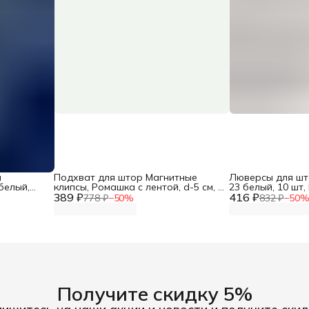
я
Подхват для штор Магнитные
Люверсы для што
 белый,
клипсы, Ромашка с лентой, d-5 см, 1
23 белый, 10 шт,
389 ₽
шт, SmolTex
416 ₽
778 ₽
−
50
%
832 ₽
−
50
Получите скидку 5%