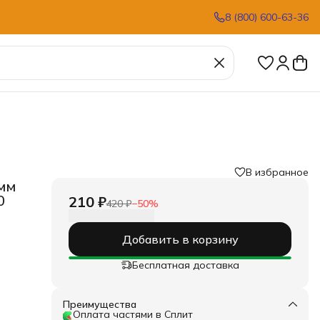
8 (800) 600-63-36
В избранное
 мм
0
210 ₽
420 ₽
−
50
%
Добавить в корзину
Бесплатная доставка
 по
 из
Преимущества
 на
Оплата частями в Сплит
ации