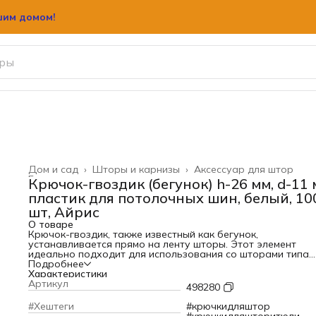
шим домом!
Дом и сад
›
Шторы и карнизы
›
Аксессуар для штор
Главная
›
Крючок-гвоздик (бегунок) h-26 мм, d-11
пластик для потолочных шин, белый, 10
шт, Айрис
О товаре
Крючок-гвоздик, также известный как бегунок,
устанавливается прямо на ленту шторы. Этот элемент
идеально подходит для использования со шторами типа
блэкаут, которые не пропускают свет, и гармонично
Подробнее
сочетается с потолочными шинными карнизами.
Характеристики
Этот тип крючка обеспечивает легкое и тихое скольжение
Артикул
498280
карнизу, не требуя дополнительного усилия. Он выполнен
легкого качественного пластика, не увеличивает нагрузку
#Хештеги
#крючкидляштор
карниз, но при этом достаточно прочен для крепкой фикс