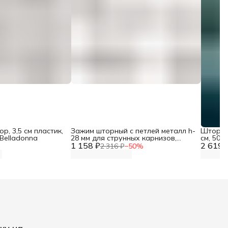
р, 3,5 см пластик,
Зажим шторный с петлей металл h-
Шторная
 Belladonna
28 мм для струнных карнизов,
см, 50 
1 158 ₽
никель, 50 шт, Айрис
2 619 
%
2 316 ₽
−
50
%