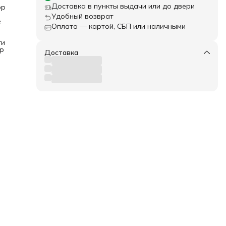
ры
Доставка в пункты выдачи или до двери
ор
Удобный возврат
е
ля
Оплата — картой, СБП или наличными
е
ти
ния.
р
Доставка