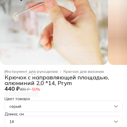
Инструмент для рукоделия
›
Крючок для вязания
Главная
›
Хобби и творчество
›
Крючок с направляющей площадью,
алюминий 2,0 *14, Prym
440 ₽
880 ₽
−
50
%
Цвет товара
серый
Длина, см
14