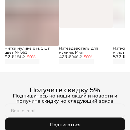
Нитки мулине 8 м, 1 шт,
Нитевдеватель для
Нитка ре
цвет № 661
мулине, Prym
м, латек
92 ₽
473 ₽
532 ₽
Айрис
184 ₽
−
50
%
946 ₽
−
50
%
1 
Получите скидку 5%
Подпишитесь на наши акции и новости и
получите скидку на следующий заказ
Подписаться