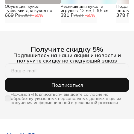
Обувь для кукол
Ресницы для кукол и
Подстав
Туфельки для кукол на
игрушек, 13 мм, L-9,5 см,
овальная
669 ₽
каблучке, 1 пара,
381 ₽
Sovushka, оранжевый
378 ₽
см, плас
1 338 ₽
−
50
%
762 ₽
−
50
%
75
Astra&Craft
коричне
Получите скидку 5%
Подпишитесь на наши акции и новости и
получите скидку на следующий заказ
Подписаться
Нажимая «Подписаться», вы даете согласие на
обработку указанных персональных данных в целях
получения информационной и рекламной рассылки