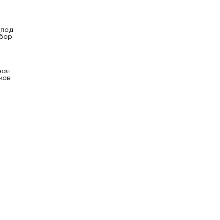
х
14
же
_под
щее
абор
ь
и
ная
ков
е