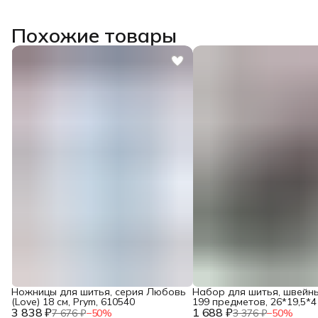
Похожие товары
Ножницы для шитья, серия Любовь
Набор для шитья, швейн
(Love) 18 см, Prym, 610540
199 предметов, 26*19,5*4 
3 838 ₽
1 688 ₽
Hobby&Pro
7 676 ₽
−
50
%
3 376 ₽
−
50
%