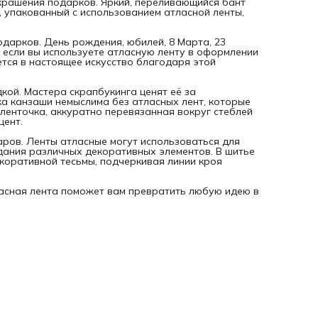
крашения подарков. Яркий, переливающийся бант
 упакованный с использованием атласной ленты,
дарков. День рождения, юбилей, 8 Марта, 23
, если вы используете атласную ленту в оформлении
тся в настоящее искусство благодаря этой
кой. Мастера скрапбукинга ценят её за
а канзаши немыслима без атласных лент, которые
ленточка, аккуратно перевязанная вокруг стеблей
цент.
аров. Ленты атласные могут использоваться для
здания различных декоративных элементов. В шитье
коративной тесьмы, подчеркивая линии кроя
ласная лента поможет вам превратить любую идею в