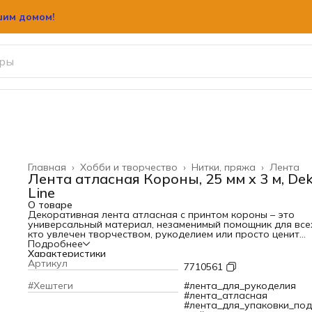
шим домом!
Главная
›
Хобби и творчество
›
Нитки, пряжа
›
Лента
Лента атласная Короны, 25 мм x 3 м, De
Line
О товаре
Декоративная лента атласная с принтом короны – это
универсальный материал, незаменимый помощник для все
кто увлечен творчеством, рукоделием или просто ценит
красоту и изящество в оформлении. Гладкая блестящая
Подробнее
поверхность, шелковистая и приятная на ощупь текстура
Характеристики
делают её идеальным выбором для самых разных целей.
Артикул
7710561
Атласная лента открывает безграничные возможности дл
украшения подарков. Яркий, переливающийся бант стане
#Хештеги
#лента_для_рукоделия
прекрасным дополнением к любому подарку. Подарок,
#лента_атласная
упакованный с использованием атласной ленты, уже сам 
#лента_для_упаковки_по