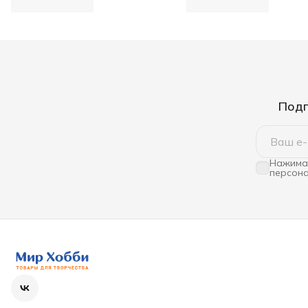
Подп
Нажимая
персона