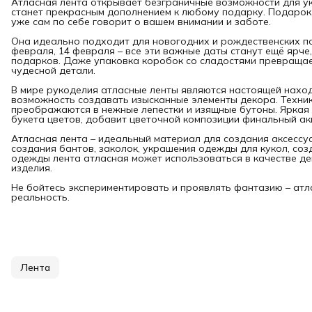
Атласная лента открывает безграничные возможности для у
станет прекрасным дополнением к любому подарку. Подарок,
уже сам по себе говорит о вашем внимании и заботе.
Она идеально подходит для новогодних и рождественских по
февраля, 14 февраля – все эти важные даты станут ещё ярче
подарков. Даже упаковка коробок со сладостями превращае
чудесной детали.
В мире рукоделия атласные ленты являются настоящей наход
возможность создавать изысканные элементы декора. Техник
преображаются в нежные лепестки и изящные бутоны. Яркая 
букета цветов, добавит цветочной композиции финальный ак
Атласная лента – идеальный материал для создания аксессу
создания бантов, заколок, украшения одежды для кукол, со
одежды лента атласная может использоваться в качестве де
изделия.
Не бойтесь экспериментировать и проявлять фантазию – ат
реальность.
Лента