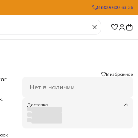
8 (800) 600-63-36
В избранное
kor
Нет в наличии
х,
Доставка
я
т
по
дарк