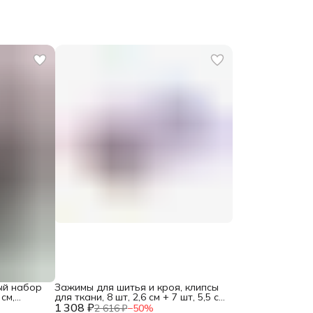
ый набор
Зажимы для шитья и кроя, клипсы
см,
для ткани, 8 шт, 2,6 см + 7 шт, 5,5 см,
1 308 ₽
Prym
2 616 ₽
−
50
%