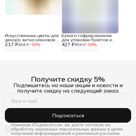
Искусственные цветы для
Бумага гофрированная
декора, ветка кленовая с
для упаковки букетов и
217 ₽
ягодами и подсолнухом,
427 ₽
подарков, 50 см*2,5 м,
434 ₽
−
50
%
854 ₽
−
50
%
28 см, Айрис
140 гр, 900 белая,
Cartotecnica Rossi
Получите скидку 5%
Подпишитесь на наши акции и новости и
получите скидку на следующий заказ
Подписаться
Нажимая «Подписаться», вы даете согласие на
обработку указанных персональных данных в целях
получения информационной и рекламной рассылки