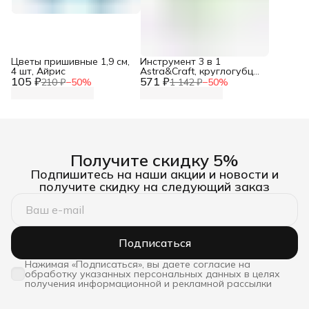
Цветы пришивные 1,9 см,
Инструмент 3 в 1
4 шт, Айрис
Astra&Craft, круглогубцы,
105 ₽
571 ₽
плоскогубцы, бокорезы,
210 ₽
−
50
%
1 142 ₽
−
50
%
инструменты для
рукоделия, для работы с
бижутерией
Получите скидку 5%
Подпишитесь на наши акции и новости и
получите скидку на следующий заказ
Подписаться
Нажимая «Подписаться», вы даете согласие на
обработку указанных персональных данных в целях
получения информационной и рекламной рассылки