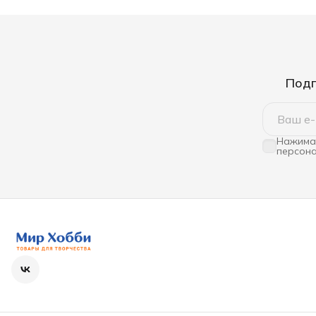
Подп
Нажимая
персона