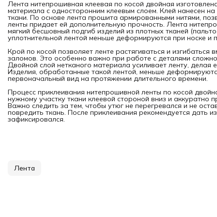
Лента нитепрошивная клеевая по косой двойная изготовлена
материала с односторонним клеевым слоем. Клей нанесен на 
ткани. По основе лента прошита армированными нитями, поз
ленты придает ей дополнительную прочность. Лента нитепр
мягкий бесшовный подгиб изделий из плотных тканей (пальто,
уплотнительной лентой меньше деформируются при носке и п
Крой по косой позволяет ленте растягиваться и изгибаться в
заломов. Это особенно важно при работе с деталями сложно
Двойной слой нетканого материала усиливает ленту, делая 
Изделия, обработанные такой лентой, меньше деформируютс
первоначальный вид на протяжении длительного времени.
Процесс приклеивания нитепрошивной ленты по косой двойно
нужному участку ткани клеевой стороной вниз и аккуратно п
Важно следить за тем, чтобы утюг не перегревался и не оста
повредить ткань. После приклеивания рекомендуется дать и
зафиксировался.
Лента