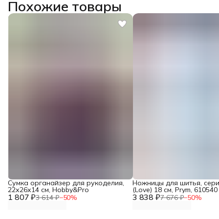
Похожие товары
Сумка органайзер для рукоделия,
Ножницы для шитья, сер
22х26х14 см, Hobby&Pro
(Love) 18 см, Prym, 610540
1 807 ₽
3 838 ₽
3 614 ₽
−
50
%
7 676 ₽
−
50
%