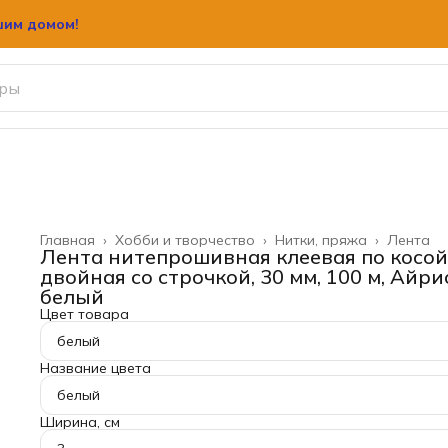
шим домом!
шим домом!
Главная
›
Хобби и творчество
›
Нитки, пряжа
›
Лента
Лента нитепрошивная клеевая по косой
двойная со строчкой, 30 мм, 100 м, Айрис
белый
Цвет товара
белый
Название цвета
белый
Ширина, см