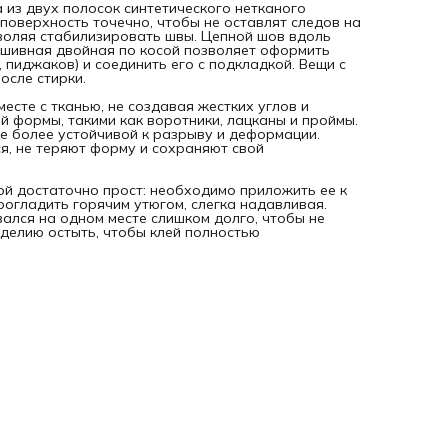
 из двух полосок синтетического нетканого
приклеивания рекомендуется дать изделию остыть, чтобы
поверхность точечно, чтобы не оставлят следов на
клей полностью зафиксировался.
воляя стабилизировать швы. Цепной шов вдоль
ошивная двойная по косой позволяет оформить
 пиджаков) и соединить его с подкладкой. Вещи с
осле стирки.
месте с тканью, не создавая жестких углов и
й формы, такими как воротники, лацканы и проймы.
ее более устойчивой к разрыву и деформации.
я, не теряют форму и сохраняют свой
й достаточно прост: необходимо приложить ее к
рогладить горячим утюгом, слегка надавливая.
вался на одном месте слишком долго, чтобы не
зделию остыть, чтобы клей полностью