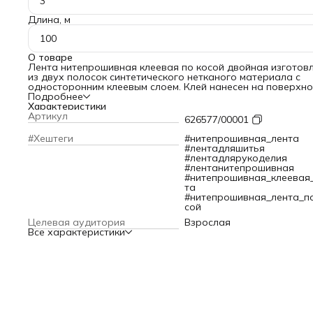
3
Длина, м
100
О товаре
Лента нитепрошивная клеевая по косой двойная изготов
из двух полосок синтетического нетканого материала с
односторонним клеевым слоем. Клей нанесен на поверхно
точечно, чтобы не оставлят следов на ткани. По основе л
Подробнее
прошита армированными нитями, позволяя стабилизиров
Характеристики
швы. Цепной шов вдоль ленты придает ей дополнительну
Артикул
626577/00001
прочность. Лента нитепрошивная двойная по косой позв
оформить мягкий бесшовный подгиб изделий из плотных
#Хештеги
#нитепрошивная_лента
тканей (пальто, пиджаков) и соединить его с подкладкой.
#лентадляшитья
Вещи с уплотнительной лентой меньше деформируются п
#лентадлярукоделия
носке и после стирки.
#лентанитепрошивная
Крой по косой позволяет ленте растягиваться и изгибать
#нитепрошивная_клеевая
вместе с тканью, не создавая жестких углов и заломов. Э
та
особенно важно при работе с деталями сложной формы,
#нитепрошивная_лента_п
такими как воротники, лацканы и проймы. Двойной слой
сой
нетканого материала усиливает ленту, делая ее более
Целевая аудитория
Взрослая
устойчивой к разрыву и деформации. Изделия, обработа
Все характеристики
такой лентой, меньше деформируются, не теряют форму и
сохраняют свой первоначальный вид на протяжении
длительного времени.
Процесс приклеивания нитепрошивной ленты по косой
двойной достаточно прост: необходимо приложить ее к
нужному участку ткани клеевой стороной вниз и аккурат
прогладить горячим утюгом, слегка надавливая. Важно
следить за тем, чтобы утюг не перегревался и не оставал
одном месте слишком долго, чтобы не повредить ткань. П