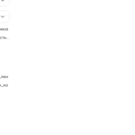
лена
сть
ента
ать
ю
оляет
ри
ся
_лен
то
о_ко
нные
но
ся на
осле