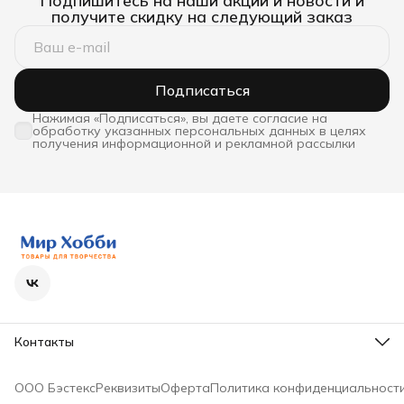
Подпишитесь на наши акции и новости и
получите скидку на следующий заказ
Подписаться
Нажимая «Подписаться», вы даете согласие на
обработку указанных персональных данных в целях
получения информационной и рекламной рассылки
Контакты
Телефон
8 (800) 600-63-36
ООО Бэстекс
Реквизиты
Оферта
Политика конфиденциальност
Режим работы
Пн - Пт с 9-00 до 18-00