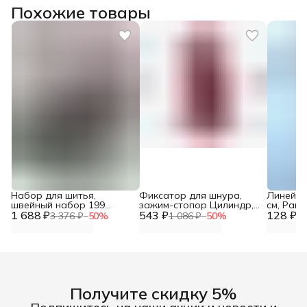
Похожие товары
Набор для шитья,
Фиксатор для шнура,
Линейка
швейный набор 199
зажим-стопор Цилиндр,
см, Рант
1 688 ₽
предметов, 26*19,5*4 см,
543 ₽
d-4,5 мм, 19*9 мм, 100 шт,
128 ₽
3 376 ₽
−
50
%
1 086 ₽
−
50
%
25
Hobby&Pro
АЙРИС
Получите скидку 5%