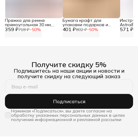
Пряжка для ремня
Бумага крафт для
Инструме
прямоугольная 30 мм,
упаковки подарков и
Astra&Cr
359 ₽
цвет никель, 2 шт, Айрис
401 ₽
цветочных букетов
571 ₽
плоског
718 ₽
−
50
%
802 ₽
−
50
%
1 
Газета Новости, 60 г/м2,
инструм
72 см*10 м, Айрис
рукодел
бижутер
Получите скидку 5%
Подпишитесь на наши акции и новости и
получите скидку на следующий заказ
Подписаться
Нажимая «Подписаться», вы даете согласие на
обработку указанных персональных данных в целях
получения информационной и рекламной рассылки