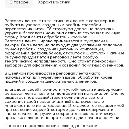
О товаре
Характеристики
Репсовая лента- это текстильная лента с характерным
рубчатым узором, созданным особым способом
переплетения нитей. Её структура довольно плотная и
упругая, благодаря чему она отлично сохраняет нужную
форму. Края ленты обработаны кромкой.
Репсовая лента широко применяется в рукоделии и
декоре. Она идеально подходит для украшения подарков
ручной работы, создания цветочных композиций,
оформления фотоальбомов, открыток и шкатулок. Наличие
рисунка придает этой репсовой ленте особую
тематическую направленность. Она станет прекрасным
выбором для оформления и создания памятных сувениров.
В швейном производстве репсовая лента часто
используется для укрепления швов, обработки краев
изделий и создания декоративных элементов.
Благодаря своей прочности и устойчивости к деформации
репсовая лента является долговечным материалом. Она не
выцветает под воздействием солнечного света и
сохраняет свой первоначальный вид даже после
многократного использования. Это делает её незаменимой
при создании изделий, которые должны выдерживать
значительные нагрузки и сохранять свою эстетическую
привлекательность на протяжении длительного времени.
Простота в использовании- еще одно важное