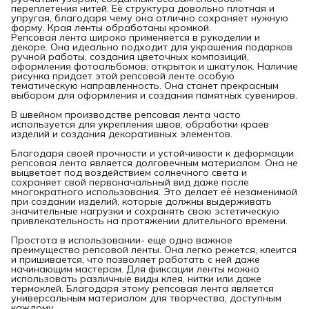
переплетения нитей. Её структура довольно плотная и
упругая, благодаря чему она отлично сохраняет нужную
форму. Края ленты обработаны кромкой.
Репсовая лента широко применяется в рукоделии и
декоре. Она идеально подходит для украшения подарков
ручной работы, создания цветочных композиций,
оформления фотоальбомов, открыток и шкатулок. Наличие
рисунка придает этой репсовой ленте особую
тематическую направленность. Она станет прекрасным
выбором для оформления и создания памятных сувениров.
В швейном производстве репсовая лента часто
используется для укрепления швов, обработки краев
изделий и создания декоративных элементов.
Благодаря своей прочности и устойчивости к деформации
репсовая лента является долговечным материалом. Она не
выцветает под воздействием солнечного света и
сохраняет свой первоначальный вид даже после
многократного использования. Это делает её незаменимой
при создании изделий, которые должны выдерживать
значительные нагрузки и сохранять свою эстетическую
привлекательность на протяжении длительного времени.
Простота в использовании- еще одно важное
преимущество репсовой ленты. Она легко режется, клеится
и пришивается, что позволяет работать с ней даже
начинающим мастерам. Для фиксации ленты можно
использовать различные виды клея, нитки или даже
термоклей. Благодаря этому репсовая лента является
универсальным материалом для творчества, доступным
каждому.