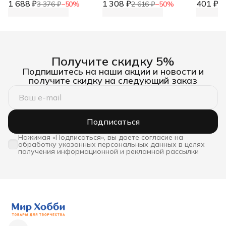
1 688 ₽
предметов, 26*19,5*4 см,
1 308 ₽
шт, 2,6 см + 7 шт, 5,5 см,
401 ₽
цветочн
3 376 ₽
−
50
%
2 616 ₽
−
50
%
80
Hobby&Pro
Prym
Газета Н
72 см*10
Получите скидку 5%
Подпишитесь на наши акции и новости и
получите скидку на следующий заказ
Подписаться
Нажимая «Подписаться», вы даете согласие на
обработку указанных персональных данных в целях
получения информационной и рекламной рассылки