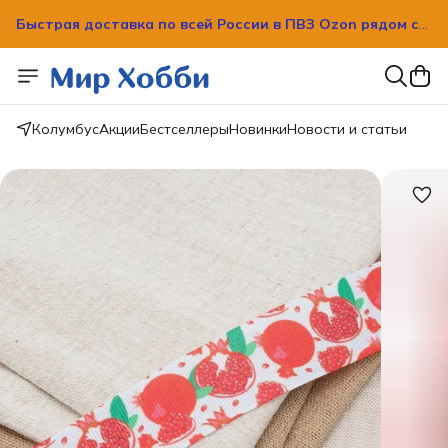
Быстрая доставка по всей России в ПВЗ Ozon рядом с
вашим домом!
Колумбус
Акции
Бестселлеры
Новинки
Новости и статьи