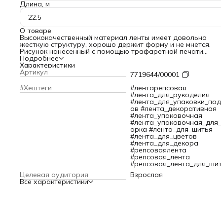
Длина, м
22.5
О товаре
Высококачественный материал ленты имеет довольно
жесткую структуру, хорошо держит форму и не мнется.
Рисунок нанесенный с помощью трафаретной печати
обладает высокой четкостью изображения, устойчив к
Подробнее
истиранию, хорошо переносит стирку и глажку. Репсовая
Характеристики
лента обладает высокой прочностью, что делает ее отли
Артикул
7719644/00001
отделочным материалом для декорирования. Лента подх
для работы в различных техниках творчества: изготовле
#Хештеги
#лентарепсовая
фотоальбомов, открыток, шкатулок, аксессуаров, упаков
#лента_для_рукоделия
подарков и оформления букетов и композиций. Репсовая
#лента_для_упаковки_по
лента широко используется при пошиве и отделке одежды
ов #лента_декоративная
домашнего текстиля. Она придает красивый и законченны
#лента_упаковочная
вид всем без исключения предметам гардероба и быта.
#лента_упаковочная_для
Прекрасно сочетается с кружевом, атласными лентами,
арка #лента_для_шитья
шнурами и различными декоративными элементами. Мато
#лента_для_цветов
поверхность ленты позволяет работать с ней как с помо
#лента_для_декора
иголки, так и с помощью клеевого пистолета.
#репсоваялента
#репсовая_лента
#репсовая_лента_для_ши
Целевая аудитория
Взрослая
Все характеристики