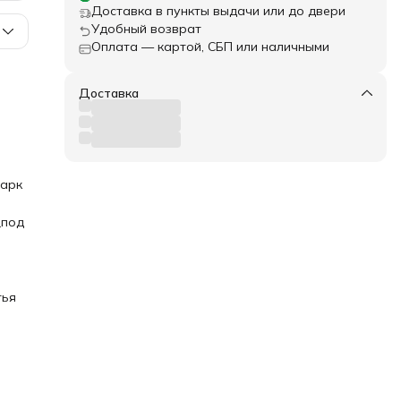
Доставка в пункты выдачи или до двери
Удобный возврат
Оплата — картой, СБП или наличными
Доставка
чным
одит
ние
ки
дарк
,
й
_под
вая
щью
тья