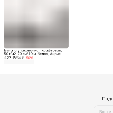
Бумага упаковочная крафтовая,
50 г/м2, 70 см*10 м, белая, Айрис,
427 ₽
подарочная упаковка
854 ₽
−
50
%
Подп