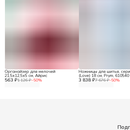
Органайзер для мелочей
Ножницы для шитья, сер
21,5х12,5х5 см, Айрис
(Love) 18 см, Prym, 610540
563 ₽
3 838 ₽
1 126 ₽
−
50
%
7 676 ₽
−
50
%
Подп