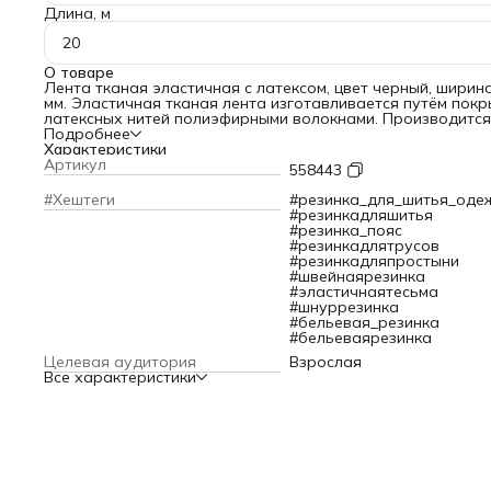
Длина, м
20
О товаре
Лента тканая эластичная с латексом, цвет черный, ширин
мм. Эластичная тканая лента изготавливается путём покр
латексных нитей полиэфирными волокнами. Производится
применением высококачественного латекса, что делает
Подробнее
изделие надежным, долговечным, при этом не менее
Характеристики
эластичным. Резинка обладает противоскользящим эффек
Артикул
558443
Используется чаще всего при производстве детской и
спортивной одежды. Область применения ткацкой резинки
#Хештеги
#резинка_для_шитья_оде
она может использоваться при изготовлении туристическ
#резинкадляшитья
снаряжения, спецодежды, военной формы, поясов,
#резинка_пояс
трикотажных изделий, обуви, сумок, косметичек и чехлов.
#резинкадлятрусов
Качественный материал, отличается высокой плотностью,
#резинкадляпростыни
мягкий. Выдерживает многократные стирки, устойчив к
#швейнаярезинка
деформации без изменения своих качеств.
#эластичнаятесьма
#шнуррезинка
#бельевая_резинка
#бельеваярезинка
Целевая аудитория
Взрослая
Все характеристики