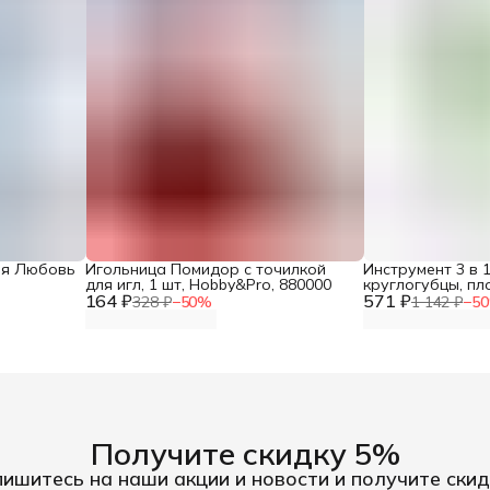
ия Любовь
Игольница Помидор с точилкой
Инструмент 3 в 1
для игл, 1 шт, Hobby&Pro, 880000
круглогубцы, пл
164 ₽
571 ₽
бокорезы, инст
328 ₽
−
50
%
1 142 ₽
−
50
рукоделия, для 
бижутерией
Получите скидку 5%
ишитесь на наши акции и новости и получите скид