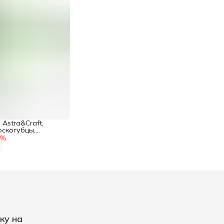
 Astra&Craft,
оскогубцы,
рументы для
%
работы с
ку на