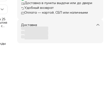
Доставка в пункты выдачи или до двери
Удобный возврат
Оплата — картой, СБП или наличными
а 25
ытия
Доставка
 с
том.
:
жды
ого