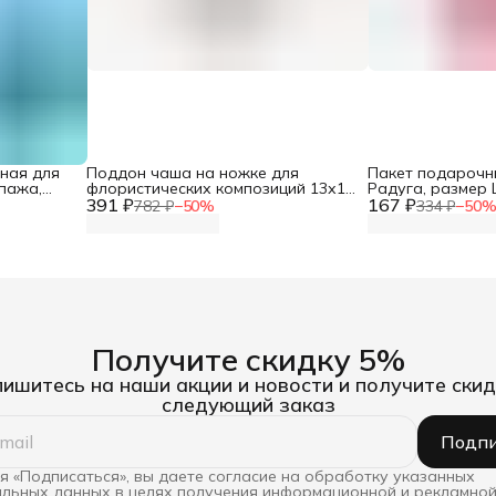
ная для
Поддон чаша на ножке для
Пакет подарочн
пажа,
флористических композиций 13х14
Радуга, размер L
ия
391 ₽
см, белая, Айрис
167 ₽
Узор, упаковка 
782 ₽
−
50
%
334 ₽
−
50
пак,
ый
Получите скидку 5%
ишитесь на наши акции и новости и получите скид
следующий заказ
Подпи
 «Подписаться», вы даете согласие на обработку указанных
льных данных в целях получения информационной и рекламной