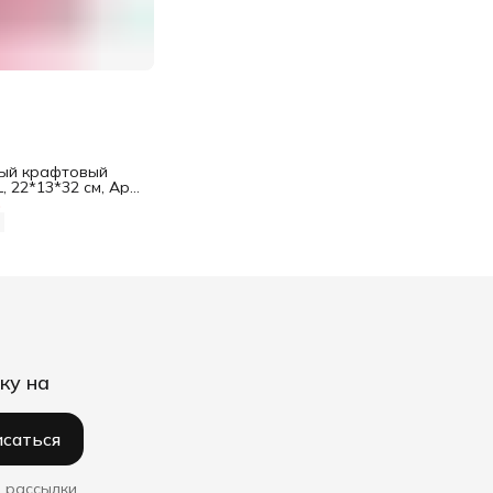
ый крафтовый
, 22*13*32 см, Арт
для подарка
%
ку на
саться
 рассылки