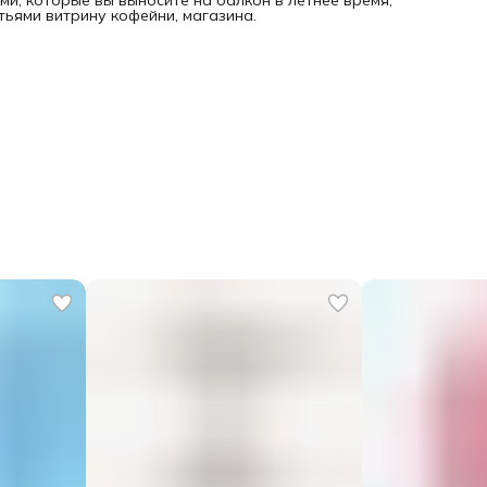
и, которые вы выносите на балкон в летнее время;
тьями витрину кофейни, магазина.