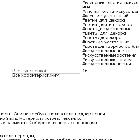
– оформите этими элементами прямоугольные горшки с
#кленовые_листья_искусс
цветами, которые вы выносите на балкон в летнее время;
ные
– вместе с другим декором подходящих цветов оформите
#листья_клена_искусстве
листьями витрину кофейни, магазина.
#клен_искусственный
В упаковке 9 штук.
#ветки_для_декора
#ветки_для_интерьера
#цветы_искусственные
#цветы_для_декора
#цветыдлядекора
#цветыискусственные
#цветыдлятворчества #ли
#искусственныецветы
#искусственныерастения
#искусственные_цветы
#искусственныелистья
Вес с упаковкой, г
16
Все характеристики
чность. Они не требуют полива или поддержания
ый вид. Материал листьев: текстиль.
е элементы. Соберите из листьев венок или
ада или веранды;