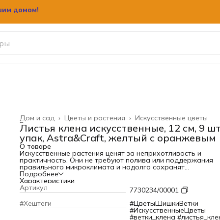
шим домом!
Дом и сад
›
Цветы и растения
›
Искусственные цветы
Главная
›
Листья клена искусственные, 12 см, 9 шт
упак, Astra&Craft, желтый с оранжевым
О товаре
Искусственные растения ценят за неприхотливость и
практичность. Они не требуют полива или поддержания
правильного микроклимата и надолго сохранят
первоначальный вид. Материал листьев: текстиль.
Подробнее
Искусственные кленовые листья – универсальные
Характеристики
декоративные элементы. Соберите из листьев венок или
Артикул
7730234/00001
гирлянду и используйте их для различных проектов.
Несколько идей:
#Хештеги
#ЦветыШишкиВетки
– украсьте композицией из кленовых листьев окна зимнег
#ИскусственныеЦветы
сада или веранды;
#ветки_клена #листья_кле