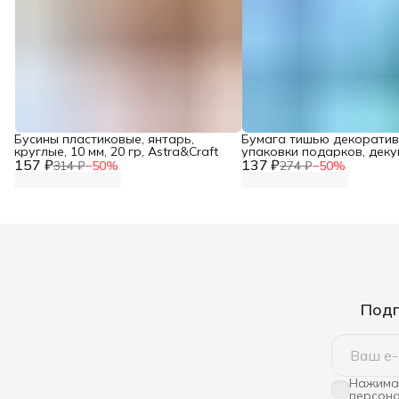
Бусины пластиковые, янтарь,
Бумага тишью декоратив
круглые, 10 мм, 20 гр, Astra&Craft
упаковки подарков, деку
157 ₽
137 ₽
скрапбукинга, оформлен
314 ₽
−
50
%
274 ₽
−
50
%
букетов, 50*70 см, 5 шт/у
Astra&Craft, цвет небесн
Подп
Нажимая
персона