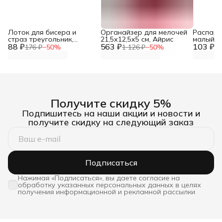
Лоток для бисера и
Органайзер для мелочей
Распары
страз треугольник,
21,5х12,5х5 см, Айрис
малый 9 
88 ₽
7,3х6,4 см, Astra&Craft
563 ₽
103 ₽
шт, Айр
176 ₽
−
50
%
1 126 ₽
−
50
%
20
Получите скидку 5%
Подпишитесь на наши акции и новости и
получите скидку на следующий заказ
Подписаться
Нажимая «Подписаться», вы даете согласие на
обработку указанных персональных данных в целях
получения информационной и рекламной рассылки