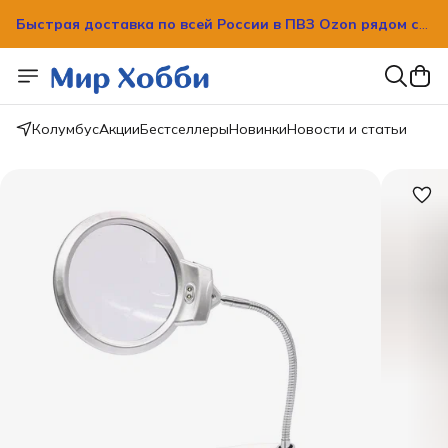
Быстрая доставка по всей России в ПВЗ Ozon рядом с
вашим домом!
Колумбус
Акции
Бестселлеры
Новинки
Новости и статьи