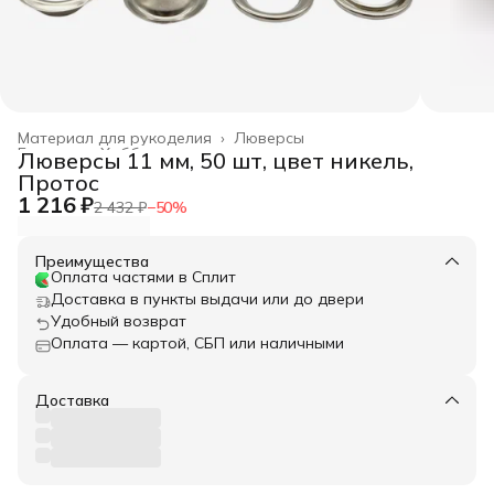
Материал для рукоделия
›
Люверсы
Главная
›
Хобби и творчество
›
Люверсы 11 мм, 50 шт, цвет никель,
Протос
1 216 ₽
2 432 ₽
−
50
%
Преимущества
Оплата частями в Сплит
Доставка в пункты выдачи или до двери
Удобный возврат
Оплата — картой, СБП или наличными
Доставка