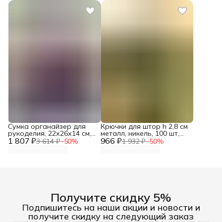
Сумка органайзер для
Крючки для штор h 2,8 см
рукоделия, 22х26х14 см,
металл, никель, 100 шт,
1 807 ₽
Hobby&Pro
966 ₽
Протос
3 614 ₽
−
50
%
1 932 ₽
−
50
%
Получите скидку 5%
Подпишитесь на наши акции и новости и
получите скидку на следующий заказ