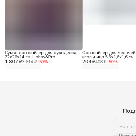
Сумка органайзер для рукоделия,
Органайзер для мелочей
22х26х14 см, Hobby&Pro
игольница 5,5х1,6х1,6 см, 
1 807 ₽
204 ₽
Айрис
3 614 ₽
−
50
%
408 ₽
−
50
%
Подп
Нажимая