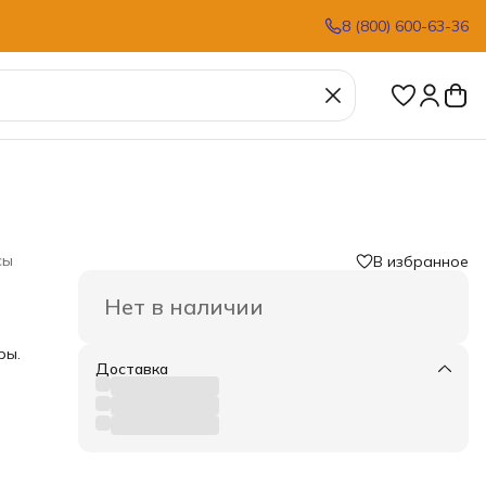
8 (800) 600-63-36
сы
В избранное
Нет в наличии
ры.
Доставка
,
С
вас
ая