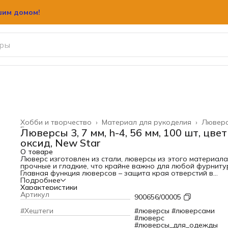
шим домом!
Хобби и творчество
›
Материал для рукоделия
›
Лювер
Главная
›
Люверсы 3, 7 мм, h-4, 56 мм, 100 шт, цвет
оксид, New Star
О товаре
Люверс изготовлен из стали, люверсы из этого материала
прочные и гладкие, что крайне важно для любой фурниту
Главная функция люверсов – защита края отверстий в
шнуровке. Использовать их можно для ремонта одежды,
Подробнее
обуви. Широко применяются при изготовлении браслетов
Характеристики
бумажных пакетов, в скрапбукинге, а также для шитья
Артикул
900656/00005
туристического снаряжения (палаток, чехлов, рюкзаков). 
помощью стальных люверсов вы сделаете аккуратную и
#Хештеги
#люверсы #люверсами
надежную шнуровку. Количество цветов в ассортименте 
#люверс
приятно удивит. Благодаря данному товару ваша любим
#люверсы_для_одежды