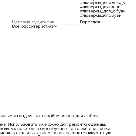
вещь или поделка прослужит дольше!
#люверсыдляодежды
Представлен в оптовой фасовке по 200 шт.
#люверсыдляткани
Размер: d 3,7 мм, h 4,56 мм.
#люверсы_для_обуви
#люверсыдляобуви
Целевая аудитория
Взрослая
Все характеристики
очные и гладкие, что крайне важно для любой
вке. Использовать их можно для ремонта одежды,
ажных пакетов, в скрапбукинге, а также для шитья
 помощью стальных люверсов вы сделаете аккуратную