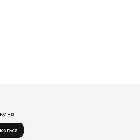
ку на
саться