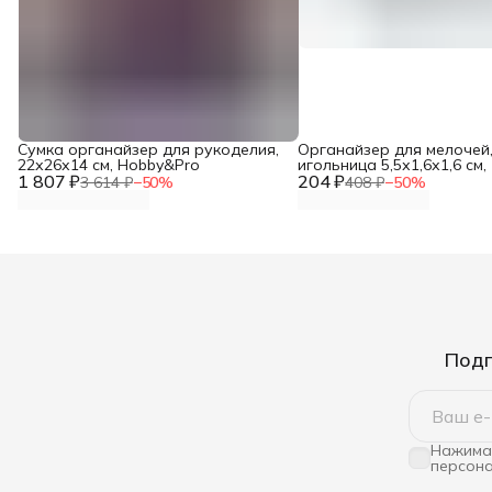
Сумка органайзер для рукоделия,
Органайзер для мелочей
22х26х14 см, Hobby&Pro
игольница 5,5х1,6х1,6 см, 
1 807 ₽
204 ₽
Айрис
3 614 ₽
−
50
%
408 ₽
−
50
%
Подп
Нажимая
персона