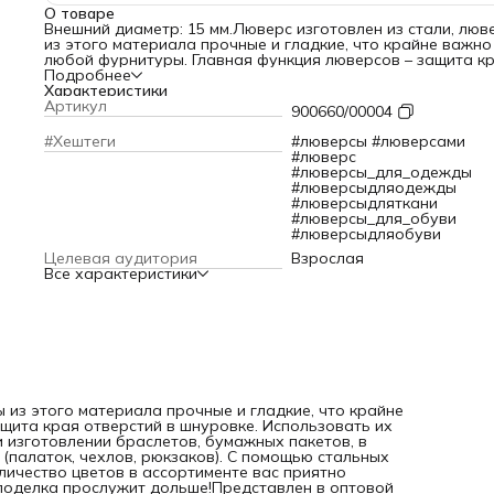
О товаре
Внешний диаметр: 15 мм.Люверс изготовлен из стали, люв
из этого материала прочные и гладкие, что крайне важно
любой фурнитуры. Главная функция люверсов – защита к
отверстий в шнуровке. Использовать их можно для ремон
Подробнее
одежды, обуви. Широко применяются при изготовлении
Характеристики
браслетов, бумажных пакетов, в скрапбукинге, а также д
Артикул
900660/00004
шитья туристического снаряжения (палаток, чехлов,
рюкзаков). С помощью стальных люверсов вы сделаете
#Хештеги
#люверсы #люверсами
аккуратную и надежную шнуровку. Количество цветов в
#люверс
ассортименте вас приятно удивит. Благодаря данному то
#люверсы_для_одежды
ваша любимая вещь или поделка прослужит дольше!
#люверсыдляодежды
Представлен в оптовой фасовке по 100 шт.
#люверсыдляткани
#люверсы_для_обуви
#люверсыдляобуви
Целевая аудитория
Взрослая
Все характеристики
ы из этого материала прочные и гладкие, что крайне
щита края отверстий в шнуровке. Использовать их
 изготовлении браслетов, бумажных пакетов, в
 (палаток, чехлов, рюкзаков). С помощью стальных
ичество цветов в ассортименте вас приятно
поделка прослужит дольше!Представлен в оптовой