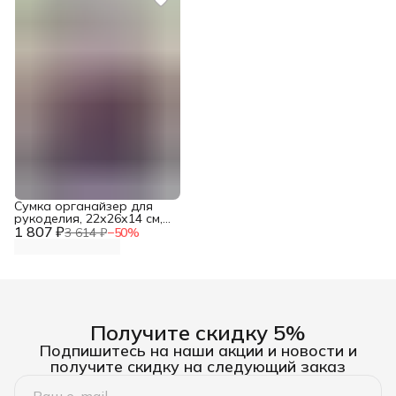
Сумка органайзер для
рукоделия, 22х26х14 см,
1 807 ₽
Hobby&Pro
3 614 ₽
−
50
%
Получите скидку 5%
Подпишитесь на наши акции и новости и
получите скидку на следующий заказ