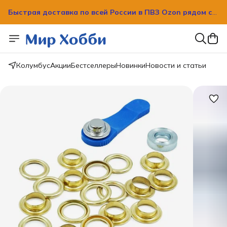
Быстрая доставка по всей России в ПВЗ Ozon рядом с
вашим домом!
Быстрая доставка по всей России в ПВЗ Ozon рядом с
вашим домом!
Колумбус
Акции
Бестселлеры
Новинки
Новости и статьи