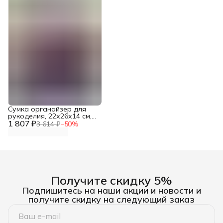
Сумка органайзер для
рукоделия, 22х26х14 см,
1 807 ₽
Hobby&Pro
3 614 ₽
−
50
%
Получите скидку 5%
Подпишитесь на наши акции и новости и
получите скидку на следующий заказ