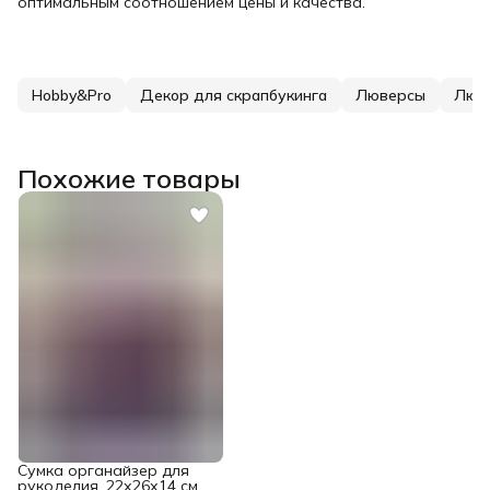
оптимальным соотношением цены и качества.
Hobby&Pro
Декор для скрапбукинга
Люверсы
Люв
Похожие товары
Сумка органайзер для
рукоделия, 22х26х14 см,