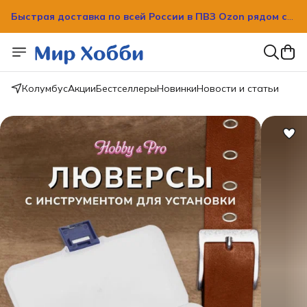
Быстрая доставка по всей России в ПВЗ Ozon рядом с
вашим домом!
Быстрая доставка по всей России в ПВЗ Ozon рядом с
вашим домом!
Колумбус
Акции
Бестселлеры
Новинки
Новости и статьи