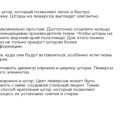
его элементах.
При выборе люверсов также важно учитывать цвет и диз
карниза и штор. Цвет люверсов может быть подобран в т
 штор, который позволяет легко и быстро
карниза или штор, или же может контрастировать с ними,
нему. Шторы на люверсах выглядят элегантно,
создавая стильный акцент. Таким образом, люверсы - это
просто практичный, но и стильный способ крепления штор
который позволяет подчеркнуть их красоту и элегантност
максимально простым. Достаточно отцепить кольца
также облегчает процесс их установки, снятия и стирки.
екомендациями производителя ткани. Чтобы шторы на
Размер: диаметр 50 мм.
нить верхний край полотнища. Для этого можно
Цвет: матовая латунь.
на не только придаст шторам более
еформацию.
, куда они будут вставляться, особенно если ткань
рке.
итывать диаметр карниза и ширину шторы. Люверсы
го элементах.
карниза и штор. Цвет люверсов может быть
вать с ними, создавая стильный акцент. Таким
й способ крепления штор, который позволяет
оцесс их установки, снятия и стирки.