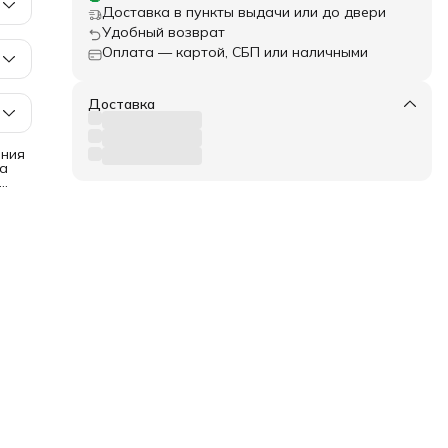
Доставка в пункты выдачи или до двери
Удобный возврат
Оплата — картой, СБП или наличными
Доставка
ения
на
ор
.
ид,
ань
о
 в