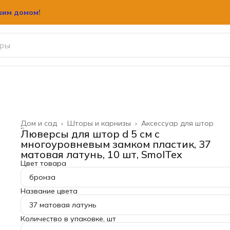
шим домом!
шим домом!
Дом и сад
›
Шторы и карнизы
›
Аксессуар для штор
Главная
›
Люверсы для штор d 5 см с
многоуровневым замком пластик, 37
матовая латунь, 10 шт, SmolTex
Цвет товара
бронза
Название цвета
37 матовая латунь
Количество в упаковке, шт