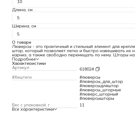
10
Длина, см
5
Ширина, см
5
О товаре
Люверсы - это практичный и стильный элемент для крепл
штор, который позволяет легко и быстро навешивать их 
карниз, а также свободно перемещать по нему. Шторы на
люверсах выглядят элегантно, подчеркивая изысканность
Подробнее
интерьера.
Характеристики
Люверсы легко снимаются, это делает процесс стирки шт
Артикул
618024
максимально простым. Достаточно отцепить кольца от
карниза, снять шторы и постирать их в соответствии с
#Хештеги
#люверсы
рекомендациями производителя ткани. Чтобы шторы на
#люверсы_для_штор
люверсах выглядели аккуратно и изящно, рекомендуем
#люверсыдляштор
уплотнить верхний край полотнища. Для этого можно
#люверсы_шторные
использовать специальную ленту на термоклеевой основе
#люверс_шторный
Она не только придаст шторам более презентабельный в
#люверсышторы
но и предотвратит их провисание и деформацию.
Вес с упаковкой, г
11
Перед установкой люверсов рекомендуем обметать
Все характеристики
отверстия, куда они будут вставляться, особенно если тк
тонкая. Это позволит предотвратить ее повреждение при
стирке.
Для правильного выбора размера люверсов, необходим
учитывать диаметр карниза и ширину шторы. Люверсы
должны свободно перемещаться по карнизу, не застревая