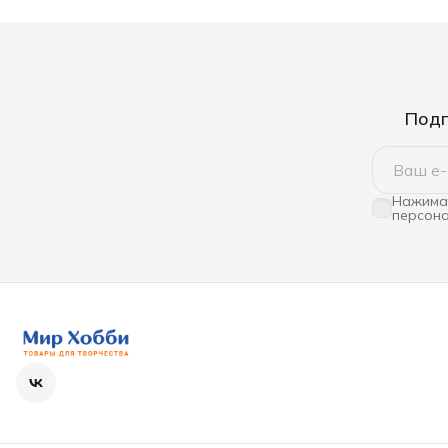
Подп
Нажимая
персона