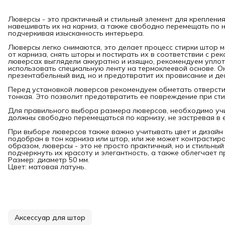
Люверсы - это практичный и стильный элемент для крепления
навешивать их на карниз, а также свободно перемещать по 
подчеркивая изысканность интерьера.
Люверсы легко снимаются, это делает процесс стирки штор 
от карниза, снять шторы и постирать их в соответствии с р
люверсах выглядели аккуратно и изящно, рекомендуем уплот
использовать специальную ленту на термоклеевой основе. О
презентабельный вид, но и предотвратит их провисание и д
Перед установкой люверсов рекомендуем обметать отверстия
тонкая. Это позволит предотвратить ее повреждение при сти
Для правильного выбора размера люверсов, необходимо уч
должны свободно перемещаться по карнизу, не застревая в е
При выборе люверсов также важно учитывать цвет и дизайн 
подобран в тон карниза или штор, или же может контрастиро
образом, люверсы - это не просто практичный, но и стильны
подчеркнуть их красоту и элегантность, а также облегчает пр
Размер: диаметр 50 мм.
Цвет: матовая латунь.
Аксессуар для штор