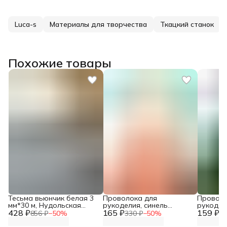
Luca-s
Материалы для творчества
Ткацкий станок
Похожие товары
Тесьма вьюнчик белая 3
Проволока для
Проволо
мм*30 м, Нудольская
рукоделия, синель
рукодел
428 ₽
фабрика
165 ₽
телесная, 12 мм*30 см, 15
159 ₽
двухцвет
856 ₽
−
50
%
330 ₽
−
50
%
31
шт/упак, Astra&Craft
30 шт/уп
зеленый