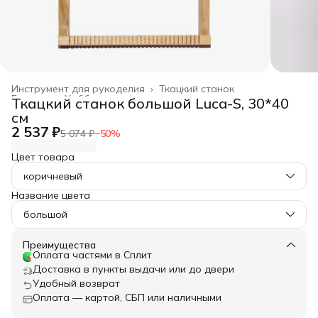
Инструмент для рукоделия
›
Ткацкий станок
Главная
›
Хобби и творчество
›
Ткацкий станок большой Luca-S, 30*40
см
2 537 ₽
5 074 ₽
−
50
%
Цвет товара
коричневый
Название цвета
большой
Преимущества
Оплата частями в Сплит
Доставка в пункты выдачи или до двери
Удобный возврат
Оплата — картой, СБП или наличными