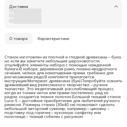
Доставка
О товаре
Характеристики
Станок изготовлен из плотной и гладкой древесины – бука,
но если вы заметите небольшие шероховатости,
отшлифуйте элементы набора с помощью наждачной
бумаги.В наборе: деревянная рама, планка квадратного
сечения, челнок для наматывания пряжи, гребенка для
расчесывания ряда.В комплекте прилагается
инструкция.Материал: древесина (бук).Попробуйте освоить
древнейший вид ремесленного творчества – ручное
ткачество. Это медитативный, расслабляющий процесс,
когда из тонких ниток или пряжи постепенно, ряд за
рядом, создается тканое полотно.Большой ткацкий станок
Luca-S – достойное приобретение для любителей ручного
ремесла. Размеры станка (30х40 см) позволяют сделать
небольшой авторский сувенир, например:– циновку –
подставку под горячее;– кухонную салфетку или
полотенце;– тканый гобелен с рисунком.