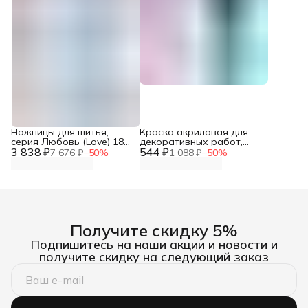
Ножницы для шитья,
Краска акриловая для
серия Любовь (Love) 18
декоративных работ,
3 838 ₽
см, Prym, 610540
544 ₽
перламутровая, 80 мл,
7 676 ₽
−
50
%
1 088 ₽
−
50
%
Darwi Nacre, 600 зеленый,
DA0210080
Получите скидку 5%
Подпишитесь на наши акции и новости и
получите скидку на следующий заказ