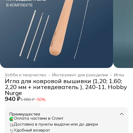
Хобби и творчество
›
Инструмент для рукоделия
›
Иглы
Главная
›
Игла для ковровой вышивки (1,20; 1,60;
2,20 мм + нитевдеватель ), 240-11, Hobby
Nurge
940 ₽
1 880 ₽
−
50
%
Преимущества
Оплата частями в Сплит
Доставка в пункты выдачи или до двери
Удобный возврат