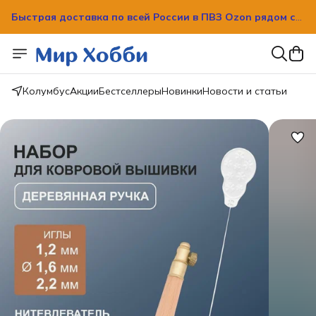
Быстрая доставка по всей России в ПВЗ Ozon рядом с
вашим домом!
Быстрая доставка по всей России в ПВЗ Ozon рядом с
вашим домом!
Колумбус
Акции
Бестселлеры
Новинки
Новости и статьи