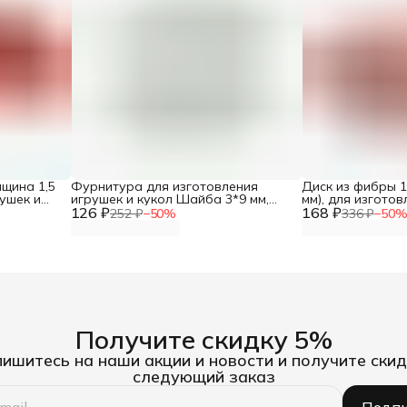
лщина 1,5
Фурнитура для изготовления
Диск из фибры 1
рушек и
игрушек и кукол Шайба 3*9 мм,
мм), для изготов
126 ₽
цинк, 10 шт/упак, Айрис
168 ₽
шт/упак, Айрис
252 ₽
−
50
%
336 ₽
−
50
Получите скидку 5%
ишитесь на наши акции и новости и получите скид
следующий заказ
Подпи