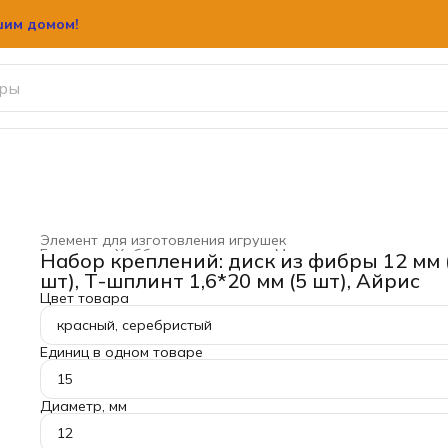
шим домом!
шим домом!
Элемент для изготовления игрушек
Главная
›
Хобби и творчество
›
Материал для рукодели
Набор креплений: диск из фибры 12 мм 
шт), Т-шплинт 1,6*20 мм (5 шт), Айрис
Цвет товара
красный, серебристый
Единиц в одном товаре
15
Диаметр, мм
12