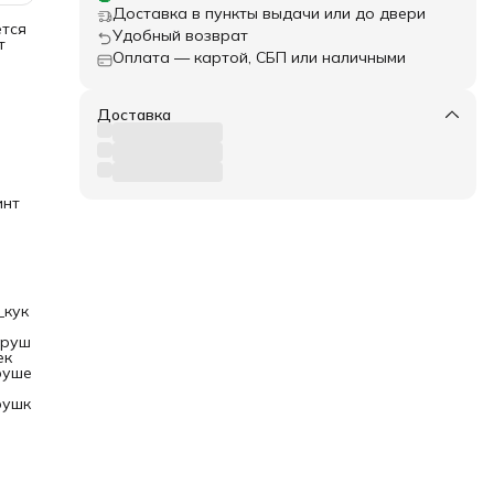
Доставка в пункты выдачи или до двери
ется
Удобный возврат
т
Оплата — картой, СБП или наличными
ли
Доставка
кой
диск
инт
_кук
груш
ек
руше
рушк