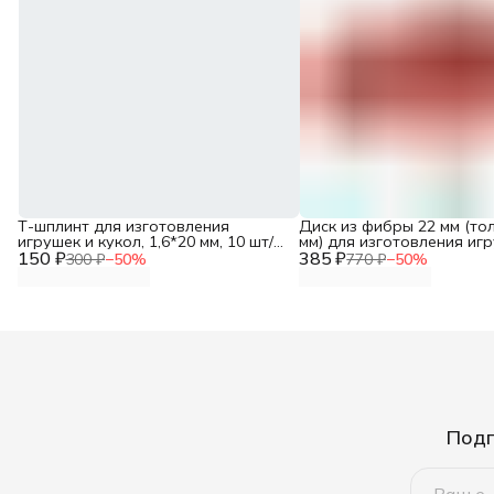
Т-шплинт для изготовления
Диск из фибры 22 мм (то
игрушек и кукол, 1,6*20 мм, 10 шт/
мм) для изготовления иг
150 ₽
упак, Айрис
385 ₽
кукол, 30 шт/упак, Айрис
300 ₽
−
50
%
770 ₽
−
50
%
Подп