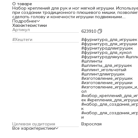
О товаре
Набор креплений для рук и ног мягкой игрушки. Использу
при создании традиционного плюшевого мишки, позволяе
сделать голову и конечности игрушки подвижными.
Уникальная игрушка, выполненная в единственном
Подробнее
экземпляре, станет любимой игрушкой любого ребёнка, и
Характеристики
неповторимым предметом интерьера, впитавшим личное
Артикул
623910
мироощущение, характер и энергетику мастерицы. А с
помощью этого набора ваше творение оживёт, сможет
#Хештеги
#фурнитура_для_игрушек
двигаться, садиться, поворачивать голову. С такой игруш
#фурнитура_для_игрушки
будет интересно не только детям, но и взрослым! Размер: 
#фурнитурадляигрушек
из фибры 12мм (10шт), Т-шплинт 1,6*20мм (5шт).
#фурнитура_для_кукол
#фурнитурадлякукл #шпл
#шплинты
#шплинты_для_игрушек
#шплинт_игольчатый
#шплинтдляигрушек
#изготовление_игрушек
#изготовление_игрушки
#изготовление_игрушек_и
ол
#набор_креплений_для_и
ек #крепления_для_игруш
#набор_для_создания_иг
к
#набор_для_создания_иг
и
Целевая аудитория
Взрослая
Все характеристики