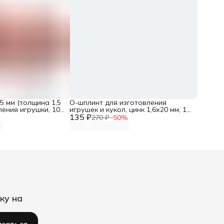
5 мм (толщина 1,5
О-шплинт для изготовления
ления игрушки, 10
игрушек и кукол, цинк 1,6х20 мм, 10
135 ₽
шт, Айрис
%
270 ₽
−
50
%
ку на
саться