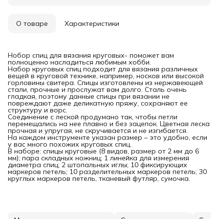
О товаре
Характеристики
Нобор спиц для вязания круговых- поможет вам
полноценно насладиться любимым хобби.
Набор круговых спиц подходит для вязания различных
вещей в круговой технике, например, носков или высокой
горловины свитера. Спицы изготовлены из нержавеющей
стали, прочные и прослужат вам долго. Сталь очень
гладкая, поэтому данные спицы при вязании не
повреждают даже деликатную пряжу, сохраняют ее
структуру и ворс.
Соединение с леской продумано так, чтобы петли
перемещались на нее плавно и без зацепок. Цветная леска
прочная и упругая, не скручивается и не изгибается.
На каждом инструменте указан размер – это удобно, если
у вас много похожих круговых спиц.
В наборе: спицы круговые (8 видов, размер от 2 мм до 6
мм); пара складных ножниц; 1 линейка для измерения
диаметра спиц; 2 штопальных иглы; 10 фиксирующих
маркеров петель; 10 разделительных маркеров петель; 30
круглых маркеров петель, тканевый футляр, сумочка.