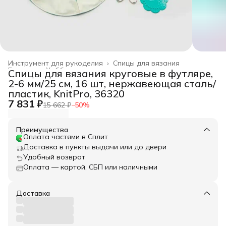
Инструмент для рукоделия
›
Спицы для вязания
Главная
›
Хобби и творчество
›
Спицы для вязания круговые в футляре,
2-6 мм/25 см, 16 шт, нержавеющая сталь/
пластик, KnitPro, 36320
7 831 ₽
15 662 ₽
−
50
%
Преимущества
Оплата частями в Сплит
Доставка в пункты выдачи или до двери
Удобный возврат
Оплата — картой, СБП или наличными
Доставка