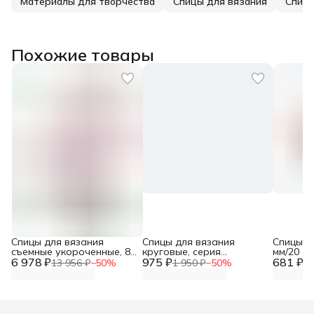
Материалы для творчества
Спицы для вязания
Спицы
Похожие товары
Спицы для вязания
Спицы для вязания
Спицы н
съемные укороченные, 8
круговые, серия
мм/20 см
6 978 ₽
видов, алюминий, KnitPro,
975 ₽
Осознанность (Mindful)
681 ₽
гранатов
13 956 ₽
−
50
%
1 950 ₽
−
50
%
1 
47409 (47425)
2,5 мм/40 см,
47033
нержавеющая сталь,
серебро, KnitPro, 36053