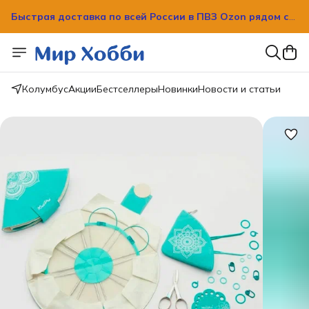
Быстрая доставка по всей России в ПВЗ Ozon рядом с
вашим домом!
Быстрая доставка по всей России в ПВЗ Ozon рядом с
вашим домом!
Колумбус
Акции
Бестселлеры
Новинки
Новости и статьи