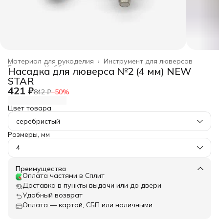
Материал для рукоделия
›
Инструмент для люверсов
Главная
›
Хобби и творчество
›
Насадка для люверса №2 (4 мм) NEW
STAR
421 ₽
842 ₽
−
50
%
Цвет товара
серебристый
Размеры, мм
4
Преимущества
Оплата частями в Сплит
Доставка в пункты выдачи или до двери
Удобный возврат
Оплата — картой, СБП или наличными