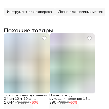
Инструмент для люверсов
Лапки для швейных машин
Похожие товары
Поволока для рукоделия
Проволока для
0,4 мм 10 м, 10 шт,
рукоделия зеленая 1,5
1 644 ₽
Astra&Craft
390 ₽
мм*10 м Astra&Craft
3 288 ₽
−
50
%
780 ₽
−
50
%