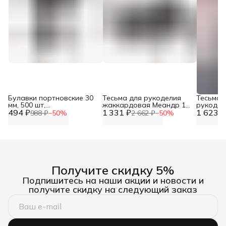
Булавки портновские 30
Тесьма для рукоделия
Тесьма 
мм, 500 шт,
жаккардовая Меандр 15
рукодел
494 ₽
Mostochelegmash
1 331 ₽
мм x 25 м, Айрис
1 623 ₽
Дамаск, 
988 ₽
−
50
%
2 662 ₽
−
50
%
черный/
Получите скидку 5%
Подпишитесь на наши акции и новости и
получите скидку на следующий заказ