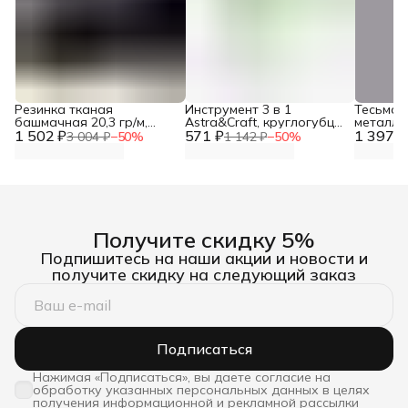
Резинка тканая
Инструмент 3 в 1
Тесьма
башмачная 20,3 гр/м,
Astra&Craft, круглогубцы,
металли
1 502 ₽
эластичность 130%, 25
571 ₽
плоскогубцы, бокорезы,
1 397 ₽
рукодел
3 004 ₽
−
50
%
1 142 ₽
−
50
%
мм*25 м, черная, Айрис
инструменты для
Пейсли, 
рукоделия, для работы с
белый/с
бижутерией
Получите скидку 5%
Подпишитесь на наши акции и новости и
получите скидку на следующий заказ
Подписаться
Нажимая «Подписаться», вы даете согласие на
обработку указанных персональных данных в целях
получения информационной и рекламной рассылки