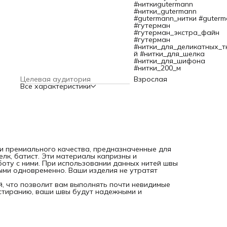
#ниткиgutermann
#нитки_gutermann
#gutermann_нитки #guterm
#гутерман
#гутерман_экстра_файн
#гутерман
#нитки_для_деликатных_т
й #нитки_для_шелка
#нитки_для_шифона
#нитки_200_м
Целевая аудитория
Взрослая
Все характеристики
тки премиального качества, предназначенные для
елк, батист. Эти материалы капризны и
оту с ними. При использовании данных нитей швы
ыми одновременно. Ваши изделия не утратят
й, что позволит вам выполнять почти невидимые
истиранию, ваши швы будут надежными и