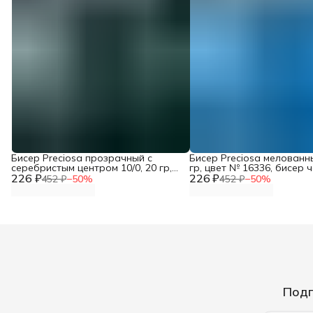
Бисер Preciosa прозрачный с
Бисер Preciosa мелованны
серебристым центром 10/0, 20 гр,
гр, цвет № 16336, бисер 
226 ₽
цвет № 57710, бисер чешский для
226 ₽
для рукоделия плетения
452 ₽
−
50
%
452 ₽
−
50
%
рукоделия плетения вышивания
вышивания прециоза
прециоза
Подп