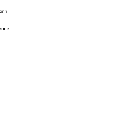
ann
кане