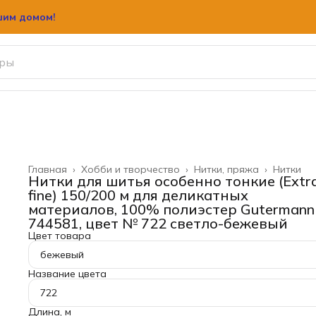
шим домом!
шим домом!
Главная
›
Хобби и творчество
›
Нитки, пряжа
›
Нитки
Нитки для шитья особенно тонкие (Extr
fine) 150/200 м для деликатных
материалов, 100% полиэстер Gutermann
744581, цвет № 722 светло-бежевый
Цвет товара
бежевый
Название цвета
722
Длина, м