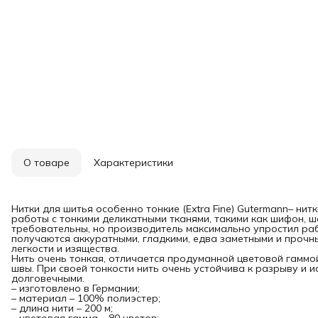
О товаре
Характеристики
Нитки для шитья особенно тонкие (Extra Fine) Gutermann– ни
работы с тонкими деликатными тканями, такими как шифон, ш
требовательны, но производитель максимально упростил раб
получаются аккуратными, гладкими, едва заметными и прочн
легкости и изящества.
Нить очень тонкая, отличается продуманной цветовой гаммо
швы. При своей тонкости нить очень устойчива к разрыву и 
долговечными.
– изготовлено в Германии;
– материал – 100% полиэстер;
– длина нити – 200 м;