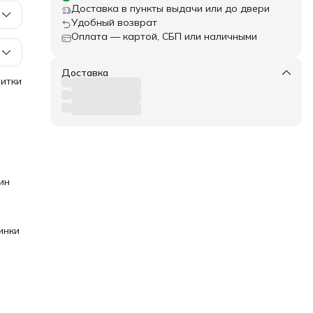
Доставка в пункты выдачи или до двери
Удобный возврат
Оплата — картой, СБП или наличными
Доставка
нитки
и,
ши
ммой,
воей
аши
ин
инки