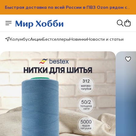
Быстрая доставка по всей России в ПВЗ Ozon рядом с
вашим домом!
Быстрая доставка по всей России в ПВЗ Ozon рядом с
вашим домом!
Колумбус
Акции
Бестселлеры
Новинки
Новости и статьи