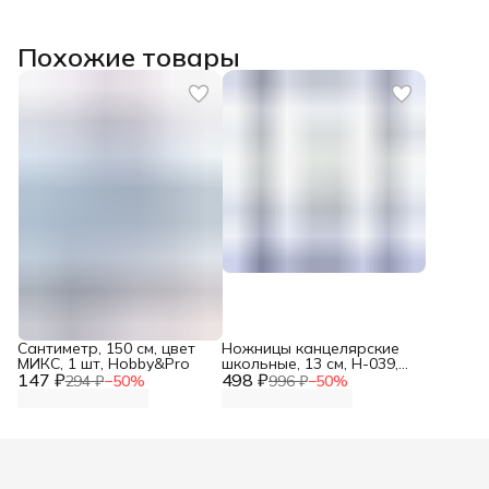
Похожие товары
Сантиметр, 150 см, цвет
Ножницы канцелярские
МИКС, 1 шт, Hobby&Pro
школьные, 13 см, Н-039,
147 ₽
498 ₽
Красный металлист
294 ₽
−
50
%
996 ₽
−
50
%