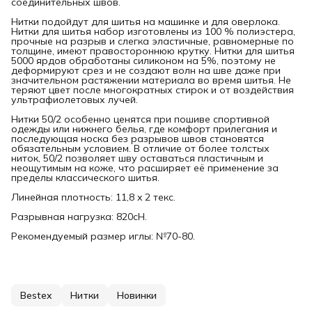
соединительных швов.
Нитки подойдут для шитья на машинке и для оверлока.
Нитки для шитья набор изготовлены из 100 % полиэстера,
прочные на разрыв и слегка эластичные, равномерные по
толщине, имеют правостороннюю крутку. Нитки для шитья
5000 ярдов обработаны силиконом на 5%, поэтому не
деформируют срез и не создают волн на шве даже при
значительном растяжении материала во время шитья. Не
теряют цвет после многократных стирок и от воздействия
ультрафиолетовых лучей.
Нитки 50/2 особенно ценятся при пошиве спортивной
одежды или нижнего белья, где комфорт прилегания и
последующая носка без разрывов швов становятся
обязательным условием. В отличие от более толстых
ниток, 50/2 позволяет шву оставаться пластичным и
неощутимым на коже, что расширяет её применение за
пределы классического шитья.
Линейная плотность: 11,8 x 2 текс.
Разрывная нагрузка: 820сН.
Рекомендуемый размер иглы: №70-80.
Bestex
Нитки
Новинки