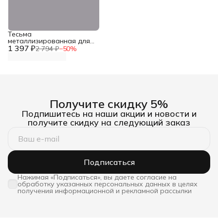
Тесьма
металлизированная для
1 397 ₽
рукоделия и шитья
2 794 ₽
−
50
%
Пейсли, 15 мм*25 м, цвет
белый/серебро, Айрис
Получите скидку 5%
Подпишитесь на наши акции и новости и
получите скидку на следующий заказ
Подписаться
Нажимая «Подписаться», вы даете согласие на
обработку указанных персональных данных в целях
получения информационной и рекламной рассылки