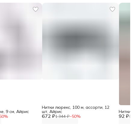
Нитки люрекс, 100 м, ассорти, 12
е, 9 см, Айрис
шт, Айрис
Нитки м
672 ₽
92 ₽
50
%
1 344 ₽
−
50
%
18