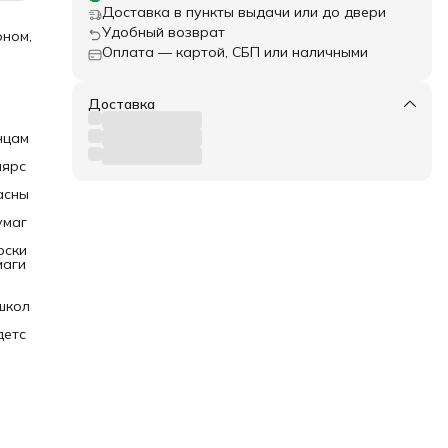
Доставка в пункты выдачи или до двери
Удобный возврат
оном,
Оплата — картой, СБП или наличными
 по
Доставка
нцам
лярс
асны
умаг
рски
маги
школ
детс