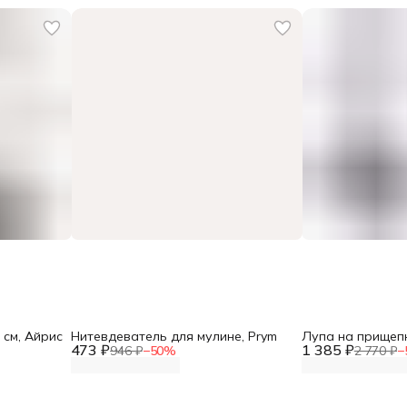
 см, Айрис
Нитевдеватель для мулине, Prym
Лупа на прищепк
473 ₽
1 385 ₽
946 ₽
−
50
%
2 770 ₽
−