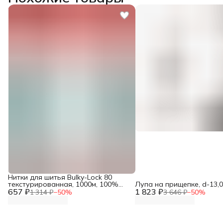
Нитки для шитья Bulky-Lock 80
текстурированная, 1000м, 100%
Лупа на прищепке, d-13,0
657 ₽
полиэстер, Gutermann
1 823 ₽
1 314 ₽
−
50
%
3 646 ₽
−
50
%