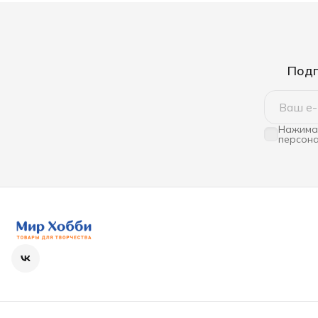
Подп
Нажимая
персона