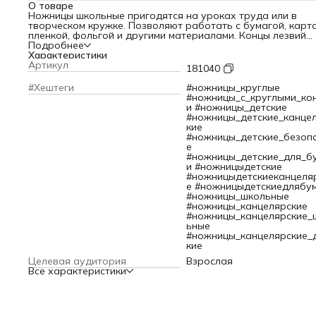
О товаре
Ножницы школьные пригодятся на уроках труда или в
творческом кружке. Позволяют работать с бумагой, карт
пленкой, фольгой и другими материалами. Концы лезвий
закруглены, чтобы ребенок случайно не поранился.
Подробнее
Изготовлены из высокоуглеродистой стали, производятся
Характеристики
немецкой технологии и выдерживают строгий контроль
Артикул
181040
качества. Лезвия аккуратно заточены, что обеспечивает
ровный срез.
#Хештеги
#ножницы_круглые
Пластиковые ручки позволяют делать удобный захват.
#ножницы_с_круглыми_ко
Произведено в республике Беларусь. Завод 'Красный
и #ножницы_детские
металлист' в г. Могилеве производит ножницы из
#ножницы_детские_канце
нержавеющей стали с 1933 года.
кие
Размер: длина ножниц – 130 мм.
#ножницы_детские_безоп
е
#ножницы_детские_для_б
и #ножницыдетские
#ножницыдетскиеканцеля
е #ножницыдетскиедлябу
#ножницы_школьные
#ножницы_канцелярские
#ножницы_канцелярские_
ьные
#ножницы_канцелярские_
кие
Целевая аудитория
Взрослая
Все характеристики