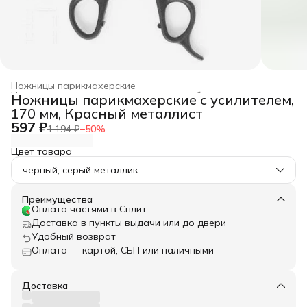
Ножницы парикмахерские
Инструменты для макияжа, маникюра, бани и солярия
›
Ножницы парикмахерские с усилителем,
Главная
›
Красота и гигиена
›
170 мм, Красный металлист
597 ₽
1 194 ₽
−
50
%
Цвет товара
черный, серый металлик
Преимущества
Оплата частями в Сплит
Доставка в пункты выдачи или до двери
Удобный возврат
Оплата — картой, СБП или наличными
Доставка