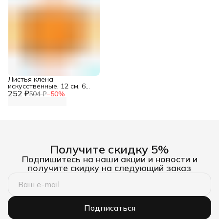
Листья клена
искусственные, 12 см, 6
252 ₽
шт/упак, Astra&Craft,
504 ₽
−
50
%
светлый оранжевый
Получите скидку 5%
Подпишитесь на наши акции и новости и
получите скидку на следующий заказ
Подписаться