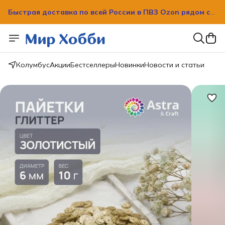
Быстрая доставка по всей России в ПВЗ Ozon рядом с
вашим домом!
Быстрая доставка по всей России в ПВЗ Ozon рядом с
вашим домом!
Колумбус
Акции
Бестселлеры
Новинки
Новости и статьи