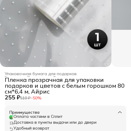
Упаковочная бумага для подарков
Главная
›
Дом и сад
›
Товары для праздников
›
Пленка прозрачная для упаковки
подарков и цветов с белым горошком 80
см*6,4 м, Айрис
255 ₽
510 ₽
−
50
%
Преимущества
Оплата частями в Сплит
Доставка в пункты выдачи или до двери
Удобный возврат