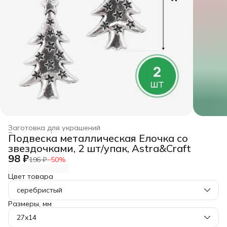
Заготовка для украшений
Заготовка, фурнитура для рукоделия
›
Подвеска металлическая Елочка со
Главная
›
Хобби и творчество
›
звездочками, 2 шт/упак, Astra&Craft
98 ₽
196 ₽
−
50
%
Цвет товара
серебристый
Размеры, мм
27x14