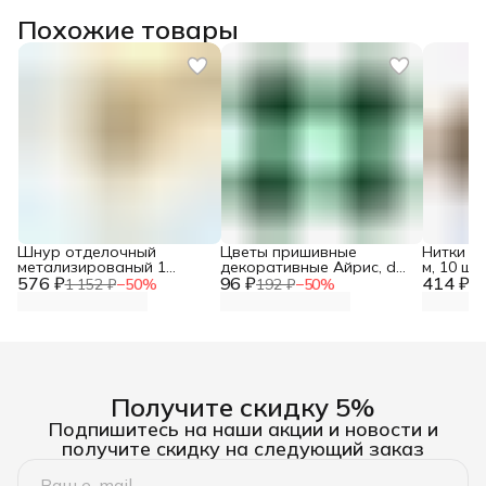
Похожие товары
Шнур отделочный
Цветы пришивные
Нитки д
метализированый 1
декоративные Айрис, d
м, 10 шт
576 ₽
мм*50 м, Красная лента
96 ₽
1.1 см, 4 шт/упак
414 ₽
1 152 ₽
−
50
%
192 ₽
−
50
%
82
Получите скидку 5%
Подпишитесь на наши акции и новости и
получите скидку на следующий заказ