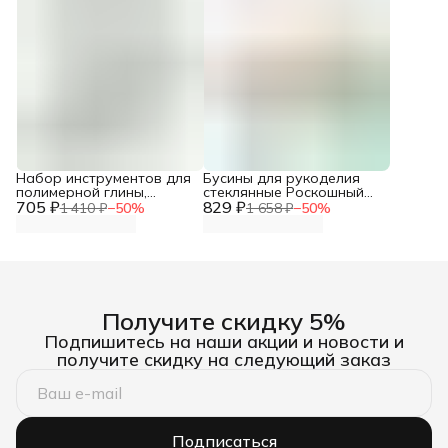
Набор инструментов для
Бусины для рукоделия
полимерной глины,
стеклянные Роскошный
705 ₽
лезвия для пластики,
829 ₽
золотой, 95+-2 шт,
1 410 ₽
−
50
%
1 658 ₽
−
50
%
гибкие, 3 шт, Astra&Craft
Astra&Craft
Получите скидку 5%
Подпишитесь на наши акции и новости и
получите скидку на следующий заказ
Подписаться