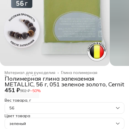
Материал для рукоделия
›
Глина полимерная
Главная
›
Хобби и творчество
›
Полимерная глина запекаемая
METALLIC, 56 г, 051 зеленое золото, Cernit
451 ₽
902 ₽
−
50
%
Вес товара, г
56
Цвет товара
зеленый