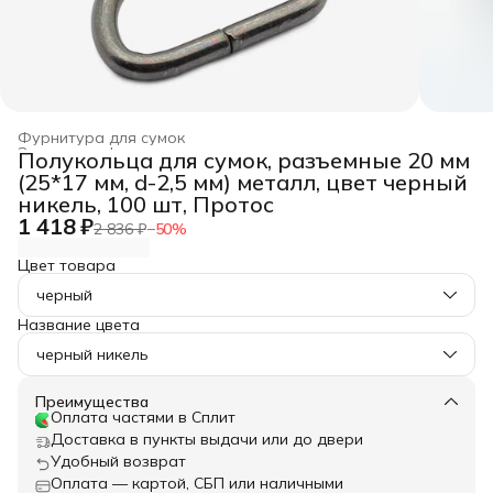
Фурнитура для сумок
Заготовка, фурнитура для рукоделия
›
Полукольца для сумок, разъемные 20 мм
Главная
›
Хобби и творчество
›
(25*17 мм, d-2,5 мм) металл, цвет черный
никель, 100 шт, Протос
1 418 ₽
2 836 ₽
−
50
%
Цвет товара
черный
Название цвета
черный никель
Преимущества
Оплата частями в Сплит
Доставка в пункты выдачи или до двери
Удобный возврат
Оплата — картой, СБП или наличными