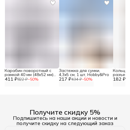
Карабин поворотный с
Застежка для сумки,
Кольца 
рамкой 40 мм (48х52 мм),
4,3x5 см, 1 шт, Hobby&Pro
разъемны
411 ₽
2 шт, Hobby&Pro
217 ₽
182 ₽
шт, Айр
822 ₽
−
50
%
434 ₽
−
50
%
36
Получите скидку 5%
Подпишитесь на наши акции и новости и
получите скидку на следующий заказ