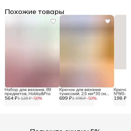
Похожие товары
Набор для вязания, 89
Крючок для вязания
Крючок 
предметов, Hobby&Pro
тунисский, 2,5 мм*30 см,
№9/0-10/
564 ₽
699 ₽
Prym, 195214
198 ₽
двухстор
1 128 ₽
−
50
%
1 398 ₽
−
50
%
39
Айрис