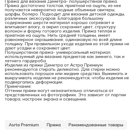
Пряжа для вязания Деметра- полушерстяная пряжа.
Пряжа достаточно толстая, приятная на ощупь, из нее
получаются невероятно модные объемные свитеры,
шарфы, болеро. Подходит для вязания детской одежды,
различных аксессуаров. Благодаря большому
содержанию шерсти материал хорошо согревает и
впитывает влагу, а акрил сохраняет цвет, структуру
волокон и форму готового изделия. Пряжа теплая и
приятная на ощупь. Нить средней толщины, имеет
равномерное окрашивание, одинаковую по всей длине
толщину. При правильном уходе изделия из этой пряжи не
дают усадки и сохраняют цвет.
Полушерстяная пряжа- универсальный материал,
используемый для вязания предметов как зимнего, так и
летнего гардероба.
Изделия из пряжи Деметра от Астра Премиум
рекомендуются стирать деликатно. Для стирки можно
использовать порошок или жидкие средства. Выжимать и
выкручивать изделия не рекомендуется, чтобы изделия не
подвергались деформации.
Примечание:
Оттенки пряжи могут незначительно отличаться от
представленных на фотографиях. Это зависит от партии
товара, настроек экрана и освещения.
Asrta Premium
Пряжа
Рекомендованные товары