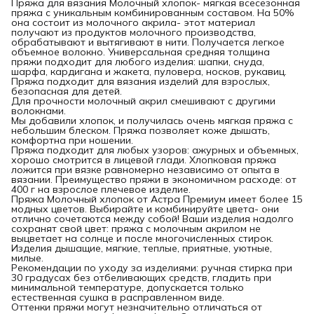
Пряжа для вязания Молочный хлопок- мягкая всесезонная
пряжа с уникальным комбинированным составом. На 50%
она состоит из молочного акрила- этот материал
получают из продуктов молочного производства,
обрабатывают и вытягивают в нити. Получается легкое
объемное волокно. Универсальная средняя толщина
пряжи подходит для любого изделия: шапки, снуда,
шарфа, кардигана и жакета, пуловера, носков, рукавиц.
Пряжа подходит для вязания изделий для взрослых,
безопасная для детей.
Для прочности молочный акрил смешивают с другими
волокнами.
Мы добавили хлопок, и получилась очень мягкая пряжа с
небольшим блеском. Пряжа позволяет коже дышать,
комфортна при ношении.
Пряжа подходит для любых узоров: ажурных и объемных,
хорошо смотрится в лицевой глади. Хлопковая пряжа
ложится при вязке равномерно независимо от опыта в
вязании. Преимущество пряжи в экономичном расходе: от
400 г на взрослое плечевое изделие.
Пряжа Молочный хлопок от Астра Премиум имеет более 15
модных цветов. Выбирайте и комбинируйте цвета- они
отлично сочетаются между собой! Ваши изделия надолго
сохранят свой цвет: пряжа с молочным акрилом не
выцветает на солнце и после многочисленных стирок.
Изделия дышащие, мягкие, теплые, приятные, уютные,
милые.
Рекомендации по уходу за изделиями: ручная стирка при
30 градусах без отбеливающих средств, гладить при
минимальной температуре, допускается только
естественная сушка в расправленном виде.
Оттенки пряжи могут незначительно отличаться от