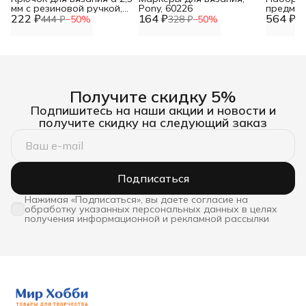
мм с резиновой ручкой,
Pony, 60226
предмет
222 ₽
13,5 см, Hobby&Pro,
164 ₽
564 ₽
444 ₽
−
50
%
328 ₽
−
50
%
1 
24R25X
Получите скидку 5%
Подпишитесь на наши акции и новости и
получите скидку на следующий заказ
Подписаться
Нажимая «Подписаться», вы даете согласие на
обработку указанных персональных данных в целях
получения информационной и рекламной рассылки