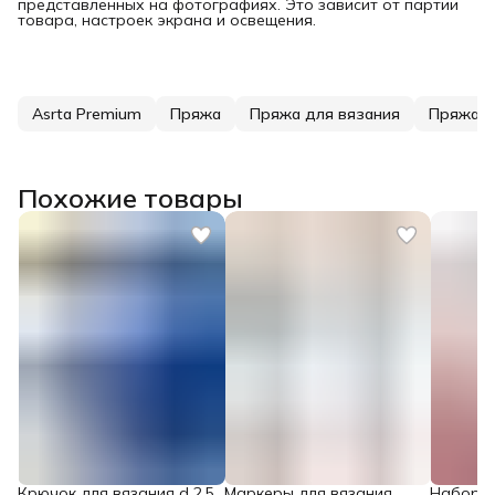
представленных на фотографиях. Это зависит от партии
товара, настроек экрана и освещения.
Asrta Premium
Пряжа
Пряжа для вязания
Пряжа д
Похожие товары
Крючок для вязания d 2,5
Маркеры для вязания,
Набор д